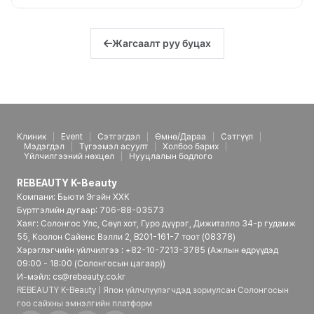
Жагсаалт руу буцах
Клиник
Event
Сэтгэгдэл
Өмнө/Дараа
Сэтгүүл
Мэдэгдэл
Түгээмэл асуулт
Холбоо барих
Үйлчилгээний нөхцөл
Нууцлалын бодлого
REBEAUTY K-Beauty
Компани: Бьюти Эгэйн ХХК
Бүртгэлийн дугаар: 706-88-03573
Хаяг: Солонгос Улс, Сөүл хот, Гуро дүүрэг, Дижиталло 34-р гудамж
55, Коолон Сайенс Вэлли 2, B201-161-7 тоот (08378)
Хэрэглэгчийн үйлчилгээ : +82-10-7213-3785 (Ажлын өдрүүдэд
09:00 - 18:00 (Солонгосын цагаар))
И-мэйл: cs@rebeauty.co.kr
REBEAUTY K-Beauty | Япон үйлчлүүлэгчдэд зориулсан Солонгосын
гоо сайхны эмнэлгийн платформ