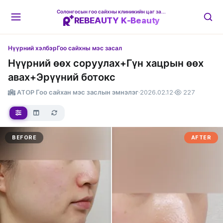
Солонгосын гоо сайхны клиникийн цаг захиалгын платформ
REBEAUTY K-Beauty
Нүүрний хэлбэр
Гоо сайхны мэс засал
Нүүрний өөх соруулах+Гүн хацрын өөх
авах+Эрүүний ботокс
ATOP Гоо сайхан мэс заслын эмнэлэг
·
2026.02.12
·
227
BEFORE
AFTER