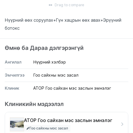
Drag to compare
Нүүрний өөх соруулах+Гүн хацрын өөх авах+Эрүүний
ботокс
Өмнө ба Дараа дэлгэрэнгүй
Ангилал
Нүүрний хэлбэр
Эмчилгээ
Гоо сайхны мэс засал
Клиник
ATOP Гоо сайхан мэс заслын эмнэлэг
Клиникийн мэдээлэл
ATOP Гоо сайхан мэс заслын эмнэлэг
Гоо сайхны мэс засал