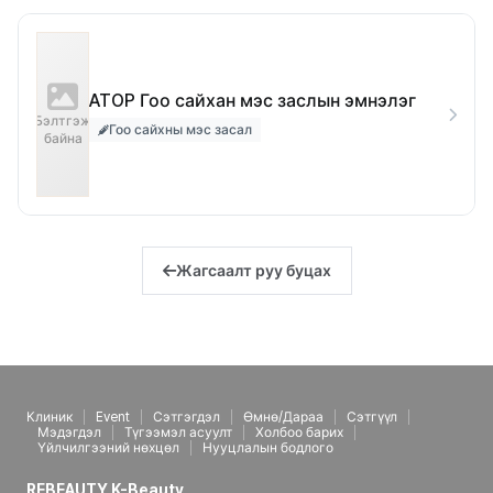
ATOP Гоо сайхан мэс заслын эмнэлэг
Бэлтгэж
Гоо сайхны мэс засал
байна
Жагсаалт руу буцах
Клиник
Event
Сэтгэгдэл
Өмнө/Дараа
Сэтгүүл
Мэдэгдэл
Түгээмэл асуулт
Холбоо барих
Үйлчилгээний нөхцөл
Нууцлалын бодлого
REBEAUTY K-Beauty