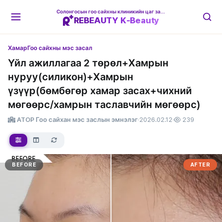
Солонгосын гоо сайхны клиникийн цаг захиалгын платформ
REBEAUTY K-Beauty
Хамар
Гоо сайхны мэс засал
Үйл ажиллагаа 2 төрөл+Хамрын
нуруу(силикон)+Хамрын
үзүүр(бөмбөгөр хамар засах+чихний
мөгөөрс/хамрын таславчийн мөгөөрс)
ATOP Гоо сайхан мэс заслын эмнэлэг
·
2026.02.12
·
239
BEFORE
AFTER