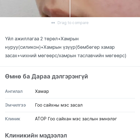
Drag to compare
Үйл ажиллагаа 2 төрөл+Хамрын
нуруу(силикон)+Хамрын үзүүр(бөмбөгөр хамар
засах+чихний мөгөөрс/хамрын таславчийн мөгөөрс)
Өмнө ба Дараа дэлгэрэнгүй
Ангилал
Хамар
Эмчилгээ
Гоо сайхны мэс засал
Клиник
ATOP Гоо сайхан мэс заслын эмнэлэг
Клиникийн мэдээлэл