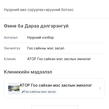
Нүүрний өөх соруулах+эрүүний ботокс
Өмнө ба Дараа дэлгэрэнгүй
Ангилал
Нүүрний хэлбэр
Эмчилгээ
Гоо сайхны мэс засал
Клиник
ATOP Гоо сайхан мэс заслын эмнэлэг
Клиникийн мэдээлэл
ATOP Гоо сайхан мэс заслын эмнэлэг
Гоо сайхны мэс засал