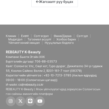
Жагсаалт руу буцах
Клиник
Event
Сэтгэгдэл
Өмнө/Дараа
Сэтгүүл
Мэдэгдэл
Түгээмэл асуулт
Холбоо барих
Үйлчилгээний нөхцөл
Нууцлалын бодлого
REBEAUTY K-Beauty
Компани: Бьюти Эгэйн ХХК
Бүртгэлийн дугаар: 706-88-03573
Хаяг: Солонгос Улс, Сөүл хот, Гуро дүүрэг, Дижиталло 34-р гудамж
55, Коолон Сайенс Вэлли 2, B201-161-7 тоот (08378)
Хэрэглэгчийн үйлчилгээ : +82-10-7213-3785 (Ажлын өдрүүдэд
09:00 - 18:00 (Солонгосын цагаар))
И-мэйл: cs@rebeauty.co.kr
REBEAUTY K-Beauty | Япон үйлчлүүлэгчдэд зориулсан Солонгосын
гоо сайхны эмнэлгийн платформ