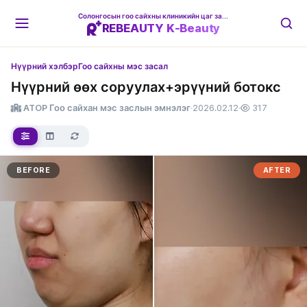
Солонгосын гоо сайхны клиникийн цаг захиалгын платформ
REBEAUTY K-Beauty
Нүүрний хэлбэр
Гоо сайхны мэс засал
Нүүрний өөх соруулах+эрүүний ботокс
ATOP Гоо сайхан мэс заслын эмнэлэг
·
2026.02.12
·
317
BEFORE
AFTER