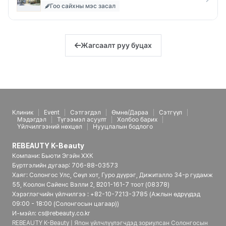
Гоо сайхны мэс засал
Жагсаалт руу буцах
Клиник
Event
Сэтгэгдэл
Өмнө/Дараа
Сэтгүүл
Мэдэгдэл
Түгээмэл асуулт
Холбоо барих
Үйлчилгээний нөхцөл
Нууцлалын бодлого
REBEAUTY K-Beauty
Компани: Бьюти Эгэйн ХХК
Бүртгэлийн дугаар: 706-88-03573
Хаяг: Солонгос Улс, Сөүл хот, Гуро дүүрэг, Дижиталло 34-р гудамж
55, Коолон Сайенс Вэлли 2, B201-161-7 тоот (08378)
Хэрэглэгчийн үйлчилгээ : +82-10-7213-3785 (Ажлын өдрүүдэд
09:00 - 18:00 (Солонгосын цагаар))
И-мэйл: cs@rebeauty.co.kr
REBEAUTY K-Beauty | Япон үйлчлүүлэгчдэд зориулсан Солонгосын