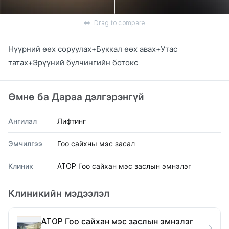
Drag to compare
Нүүрний өөх соруулах+Буккал өөх авах+Утас
татах+Эрүүний булчингийн ботокс
Өмнө ба Дараа дэлгэрэнгүй
Ангилал
Лифтинг
Эмчилгээ
Гоо сайхны мэс засал
Клиник
ATOP Гоо сайхан мэс заслын эмнэлэг
Клиникийн мэдээлэл
ATOP Гоо сайхан мэс заслын эмнэлэг