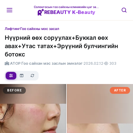
Солонгосын гоо сайхны клиникийн цаг захиалгын платформ
REBEAUTY K-Beauty
Лифтинг
Гоо сайхны мэс засал
Нүүрний өөх соруулах+Буккал өөх
авах+Утас татах+Эрүүний булчингийн
ботокс
ATOP Гоо сайхан мэс заслын эмнэлэг
·
2026.02.12
·
303
BEFORE
AFTER