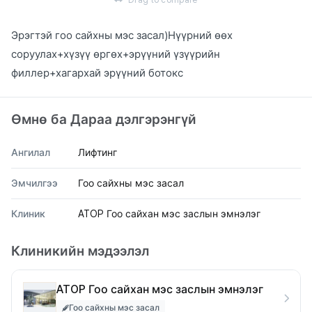
Drag to compare
Эрэгтэй гоо сайхны мэс засал)Нүүрний өөх
соруулах+хүзүү өргөх+эрүүний үзүүрийн
филлер+хагархай эрүүний ботокс
Өмнө ба Дараа дэлгэрэнгүй
Ангилал
Лифтинг
Эмчилгээ
Гоо сайхны мэс засал
Клиник
ATOP Гоо сайхан мэс заслын эмнэлэг
Клиникийн мэдээлэл
ATOP Гоо сайхан мэс заслын эмнэлэг
Гоо сайхны мэс засал