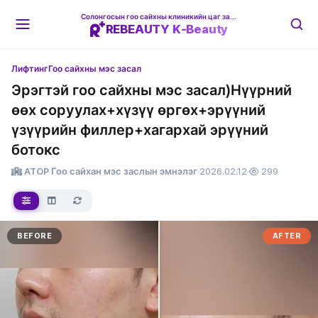
Солонгосын гоо сайхны клиникийн цаг захиалгын платформ
REBEAUTY K-Beauty
Лифтинг
Гоо сайхны мэс засал
Эрэгтэй гоо сайхны мэс засал)Нүүрний
өөх соруулах+хүзүү өргөх+эрүүний
үзүүрийн филлер+хагархай эрүүний
ботокс
ATOP Гоо сайхан мэс заслын эмнэлэг
·
2026.02.12
·
299
BEFORE
AFTER