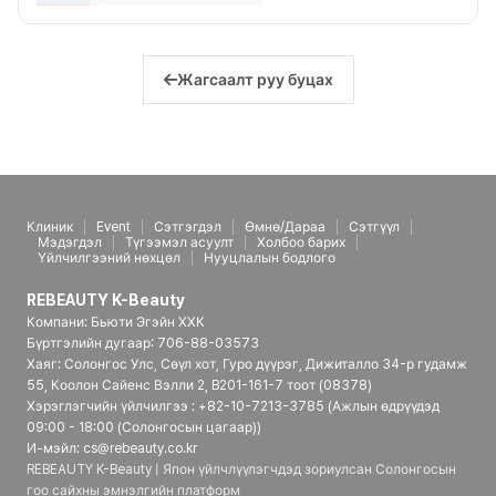
Жагсаалт руу буцах
Клиник
Event
Сэтгэгдэл
Өмнө/Дараа
Сэтгүүл
Мэдэгдэл
Түгээмэл асуулт
Холбоо барих
Үйлчилгээний нөхцөл
Нууцлалын бодлого
REBEAUTY K-Beauty
Компани: Бьюти Эгэйн ХХК
Бүртгэлийн дугаар: 706-88-03573
Хаяг: Солонгос Улс, Сөүл хот, Гуро дүүрэг, Дижиталло 34-р гудамж
55, Коолон Сайенс Вэлли 2, B201-161-7 тоот (08378)
Хэрэглэгчийн үйлчилгээ : +82-10-7213-3785 (Ажлын өдрүүдэд
09:00 - 18:00 (Солонгосын цагаар))
И-мэйл: cs@rebeauty.co.kr
REBEAUTY K-Beauty | Япон үйлчлүүлэгчдэд зориулсан Солонгосын
гоо сайхны эмнэлгийн платформ