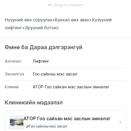
Drag to compare
Нүүрний өөх соруулах+Буккал өөх авах+Хүзүүний
лифтинг+Эрүүний ботокс
Өмнө ба Дараа дэлгэрэнгүй
Ангилал
Лифтинг
Эмчилгээ
Гоо сайхны мэс засал
Клиник
ATOP Гоо сайхан мэс заслын эмнэлэг
Клиникийн мэдээлэл
ATOP Гоо сайхан мэс заслын эмнэлэг
Гоо сайхны мэс засал