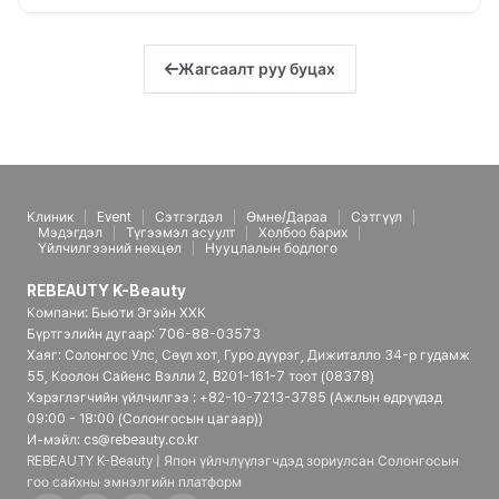
Жагсаалт руу буцах
Клиник
Event
Сэтгэгдэл
Өмнө/Дараа
Сэтгүүл
Мэдэгдэл
Түгээмэл асуулт
Холбоо барих
Үйлчилгээний нөхцөл
Нууцлалын бодлого
REBEAUTY K-Beauty
Компани: Бьюти Эгэйн ХХК
Бүртгэлийн дугаар: 706-88-03573
Хаяг: Солонгос Улс, Сөүл хот, Гуро дүүрэг, Дижиталло 34-р гудамж
55, Коолон Сайенс Вэлли 2, B201-161-7 тоот (08378)
Хэрэглэгчийн үйлчилгээ : +82-10-7213-3785 (Ажлын өдрүүдэд
09:00 - 18:00 (Солонгосын цагаар))
И-мэйл: cs@rebeauty.co.kr
REBEAUTY K-Beauty | Япон үйлчлүүлэгчдэд зориулсан Солонгосын
гоо сайхны эмнэлгийн платформ