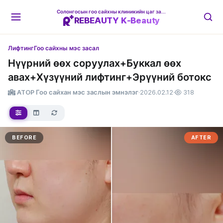
Солонгосын гоо сайхны клиникийн цаг захиалгын платформ
REBEAUTY K-Beauty
Лифтинг
Гоо сайхны мэс засал
Нүүрний өөх соруулах+Буккал өөх
авах+Хүзүүний лифтинг+Эрүүний ботокс
ATOP Гоо сайхан мэс заслын эмнэлэг
·
2026.02.12
·
318
BEFORE
AFTER