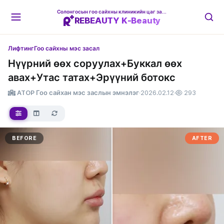
Солонгосын гоо сайхны клиникийн цаг захиалгын платформ
REBEAUTY K-Beauty
Лифтинг
Гоо сайхны мэс засал
Нүүрний өөх соруулах+Буккал өөх
авах+Утас татах+Эрүүний ботокс
ATOP Гоо сайхан мэс заслын эмнэлэг
·
2026.02.12
·
293
BEFORE
AFTER