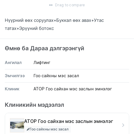
Drag to compare
Нүүрний өөх соруулах+Буккал өөх авах+Утас
татах+Эрүүний ботокс
Өмнө ба Дараа дэлгэрэнгүй
Ангилал
Лифтинг
Эмчилгээ
Гоо сайхны мэс засал
Клиник
ATOP Гоо сайхан мэс заслын эмнэлэг
Клиникийн мэдээлэл
ATOP Гоо сайхан мэс заслын эмнэлэг
Гоо сайхны мэс засал