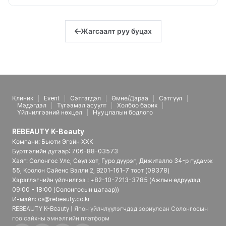
Жагсаалт руу буцах
Клиник
Event
Сэтгэгдэл
Өмнө/Дараа
Сэтгүүл
Мэдэгдэл
Түгээмэл асуулт
Холбоо барих
Үйлчилгээний нөхцөл
Нууцлалын бодлого
REBEAUTY K-Beauty
Компани: Бьюти Эгэйн ХХК
Бүртгэлийн дугаар: 706-88-03573
Хаяг: Солонгос Улс, Сөүл хот, Гуро дүүрэг, Дижиталло 34-р гудамж
55, Коолон Сайенс Вэлли 2, B201-161-7 тоот (08378)
Хэрэглэгчийн үйлчилгээ : +82-10-7213-3785 (Ажлын өдрүүдэд
09:00 - 18:00 (Солонгосын цагаар))
И-мэйл: cs@rebeauty.co.kr
REBEAUTY K-Beauty | Япон үйлчлүүлэгчдэд зориулсан Солонгосын
гоо сайхны эмнэлгийн платформ