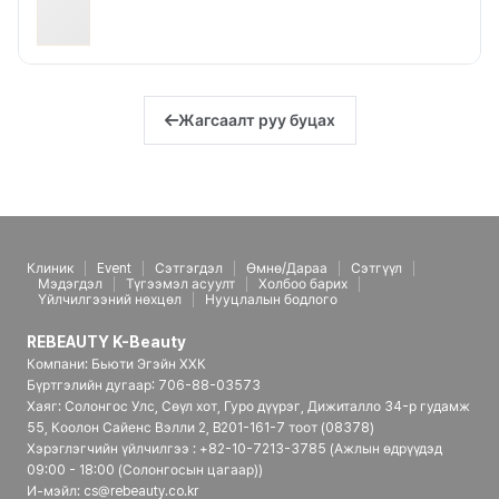
Жагсаалт руу буцах
Клиник
Event
Сэтгэгдэл
Өмнө/Дараа
Сэтгүүл
Мэдэгдэл
Түгээмэл асуулт
Холбоо барих
Үйлчилгээний нөхцөл
Нууцлалын бодлого
REBEAUTY K-Beauty
Компани: Бьюти Эгэйн ХХК
Бүртгэлийн дугаар: 706-88-03573
Хаяг: Солонгос Улс, Сөүл хот, Гуро дүүрэг, Дижиталло 34-р гудамж
55, Коолон Сайенс Вэлли 2, B201-161-7 тоот (08378)
Хэрэглэгчийн үйлчилгээ : +82-10-7213-3785 (Ажлын өдрүүдэд
09:00 - 18:00 (Солонгосын цагаар))
И-мэйл: cs@rebeauty.co.kr