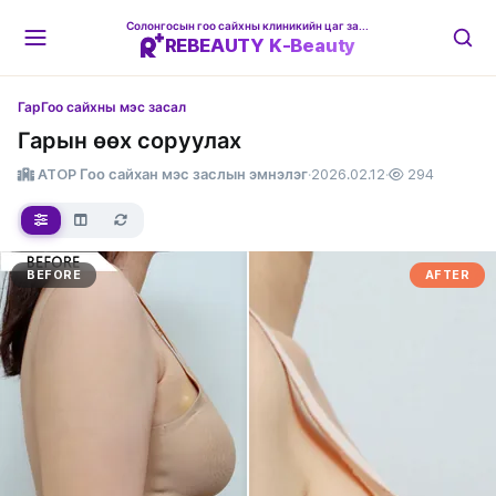
Солонгосын гоо сайхны клиникийн цаг захиалгын платформ
REBEAUTY K-Beauty
Гар
Гоо сайхны мэс засал
Гарын өөх соруулах
ATOP Гоо сайхан мэс заслын эмнэлэг
·
2026.02.12
·
294
BEFORE
AFTER