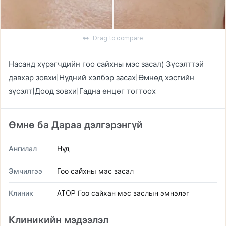
Drag to compare
Насанд хүрэгчдийн гоо сайхны мэс засал) Зүсэлттэй
давхар зовхи|Нүдний хэлбэр засах|Өмнөд хэсгийн
зүсэлт|Доод зовхи|Гадна өнцөг тогтоох
Өмнө ба Дараа дэлгэрэнгүй
Ангилал
Нүд
Эмчилгээ
Гоо сайхны мэс засал
Клиник
ATOP Гоо сайхан мэс заслын эмнэлэг
Клиникийн мэдээлэл