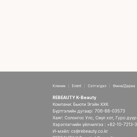
Клиник
Event
Сэтгэгдэл
Өмнө/Дараа
REBEAUTY K-Beauty
Компани: Бьюти Эгэйн ХХК
Бүртгэлийн дугаар: 706-88-03573
Хаяг: Солонгос Улс, Сөүл хот, Гуро дүү
Хэрэглэгчийн үйлчилгээ : +82-10-7213-
И-мэйл: cs@rebeauty.co.kr