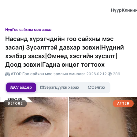
Нүүр
Клини
Нүд
Гоо сайхны мэс засал
Насанд хүрэгчдийн гоо сайхны мэс
засал) Зүсэлттэй давхар зовхи|Нүдний
хэлбэр засах|Өмнөд хэсгийн зүсэлт|
Доод зовхи|Гадна өнцөг тогтоох
ATOP Гоо сайхан мэс заслын эмнэлэг
·
2026.02.12
·
286
Слайдер
Зэрэгцүүлж харах
Сэлгэх
BEFORE
AFTER