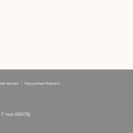
ний нөхцөл
Нууцлалын бодлого
-7 тоот (08378)