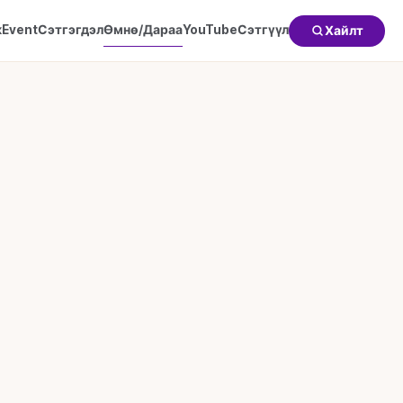
к
Event
Сэтгэгдэл
Өмнө/Дараа
YouTube
Сэтгүүл
Хайлт