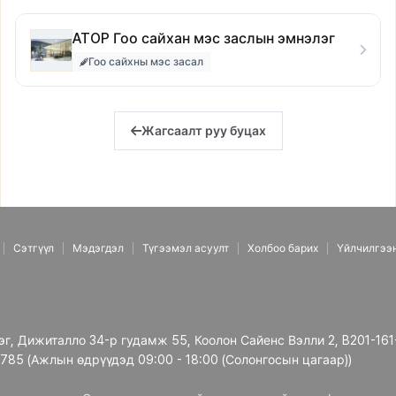
ATOP Гоо сайхан мэс заслын эмнэлэг
Гоо сайхны мэс засал
Жагсаалт руу буцах
Сэтгүүл
Мэдэгдэл
Түгээмэл асуулт
Холбоо барих
Үйлчилгээ
рэг, Дижиталло 34-р гудамж 55, Коолон Сайенс Вэлли 2, B201-161
3785 (Ажлын өдрүүдэд 09:00 - 18:00 (Солонгосын цагаар))