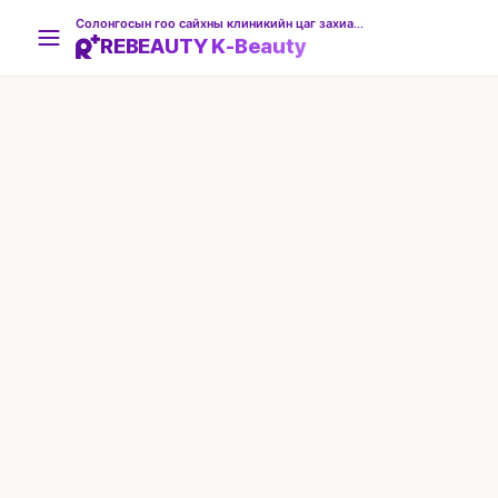
Солонгосын гоо сайхны клиникийн цаг захиалгын платформ
REBEAUTY K-Beauty