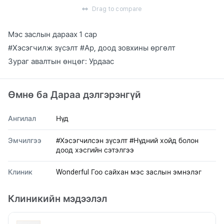
Drag to compare
Мэс заслын дараах 1 сар
#Хэсэгчилж зүсэлт #Ар, доод зовхины өргөлт
Зураг авалтын өнцөг: Урдаас
Өмнө ба Дараа дэлгэрэнгүй
Ангилал
Нүд
Эмчилгээ
#Хэсэгчилсэн зүсэлт #Нүдний хойд болон
доод хэсгийн сэтэлгээ
Клиник
Wonderful Гоо сайхан мэс заслын эмнэлэг
Клиникийн мэдээлэл