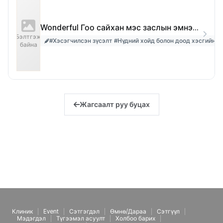
Wonderful Гоо сайхан мэс заслын эмнэлэг
Бэлтгэж
#Хэсэгчилсэн зүсэлт #Нүдний хойд болон доод хэсгийн с
байна
Жагсаалт руу буцах
Клиник
Event
Сэтгэгдэл
Өмнө/Дараа
Сэтгүүл
Мэдэгдэл
Түгээмэл асуулт
Холбоо барих