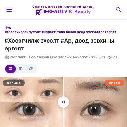
Солонгосын гоо сайхны клиникийн цаг захиалгын платформ
REBEAUTY K-Beauty
Нүд
#Хэсэгчилсэн зүсэлт #Нүдний хойд болон доод хэсгийн сэтэлгээ
#Хэсэгчилж зүсэлт #Ар, доод зовхины
өргөлт
Wonderful Гоо сайхан мэс заслын эмнэлэг
·
2026.02.11
·
241
BEFORE
AFTER