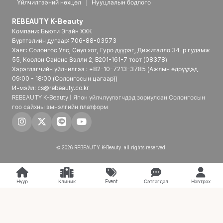
Үйлчилгээний нөхцөл
Нууцлалын бодлого
REBEAUTY K-Beauty
Компани: Бьюти Эгэйн ХХК
Бүртгэлийн дугаар: 706-88-03573
Хаяг: Солонгос Улс, Сөүл хот, Гуро дүүрэг, Дижиталло 34-р гудамж
55, Коолон Сайенс Вэлли 2, B201-161-7 тоот (08378)
Хэрэглэгчийн үйлчилгээ : +82-10-7213-3785 (Ажлын өдрүүдэд
09:00 - 18:00 (Солонгосын цагаар))
И-мэйл: cs@rebeauty.co.kr
REBEAUTY K-Beauty | Япон үйлчлүүлэгчдэд зориулсан Солонгосын
гоо сайхны эмнэлгийн платформ
© 2026 REBEAUTY K-Beauty. all rights reserved.
Нүүр
Клиник
Event
Сэтгэгдэл
Нэвтрэх