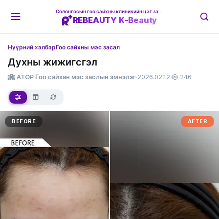
Солонгосын гоо сайхны клиникийн цаг захиалгын платформ
REBEAUTY K-Beauty
Нүүрний хэлбэр
Гоо сайхны мэс засал
Духны жижигсгэл
ATOP Гоо сайхан мэс заслын эмнэлэг
·
2026.02.12
·
246
BEFORE
AFTER