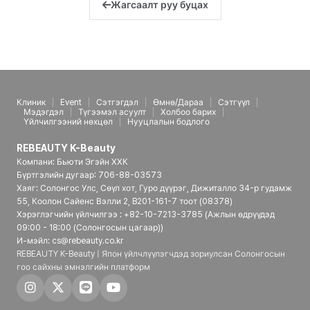
Жагсаалт руу буцах
Клиник
Event
Сэтгэгдэл
Өмнө/Дараа
Сэтгүүл
Мэдэгдэл
Түгээмэл асуулт
Холбоо барих
Үйлчилгээний нөхцөл
Нууцлалын бодлого
REBEAUTY K-Beauty
Компани: Бьюти Эгэйн ХХК
Бүртгэлийн дугаар: 706-88-03573
Хаяг: Солонгос Улс, Сөүл хот, Гуро дүүрэг, Дижиталло 34-р гудамж
55, Коолон Сайенс Вэлли 2, B201-161-7 тоот (08378)
Хэрэглэгчийн үйлчилгээ : +82-10-7213-3785 (Ажлын өдрүүдэд
09:00 - 18:00 (Солонгосын цагаар))
И-мэйл: cs@rebeauty.co.kr
REBEAUTY K-Beauty | Япон үйлчлүүлэгчдэд зориулсан Солонгосын
гоо сайхны эмнэлгийн платформ