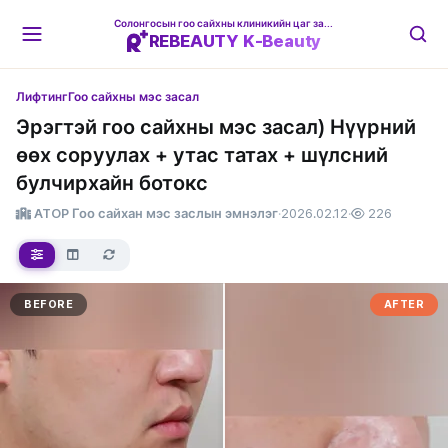
Солонгосын гоо сайхны клиникийн цаг захиалгын платформ
REBEAUTY K-Beauty
Лифтинг
Гоо сайхны мэс засал
Эрэгтэй гоо сайхны мэс засал) Нүүрний
өөх соруулах + утас татах + шүлсний
булчирхайн ботокс
ATOP Гоо сайхан мэс заслын эмнэлэг
·
2026.02.12
·
226
BEFORE
AFTER