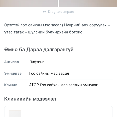
Drag to compare
Эрэгтэй гоо сайхны мэс засал) Нүүрний өөх соруулах +
утас татах + шүлсний булчирхайн ботокс
Өмнө ба Дараа дэлгэрэнгүй
Ангилал
Лифтинг
Эмчилгээ
Гоо сайхны мэс засал
Клиник
ATOP Гоо сайхан мэс заслын эмнэлэг
Клиникийн мэдээлэл