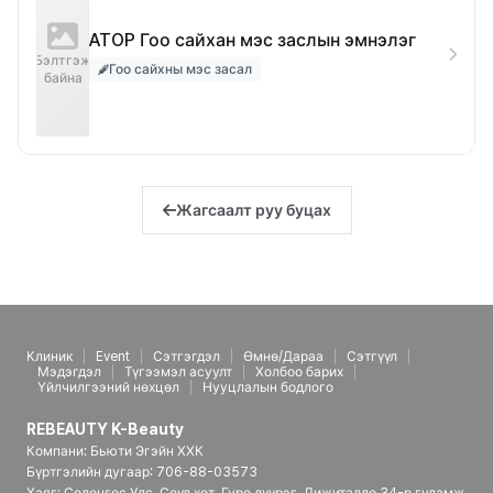
ATOP Гоо сайхан мэс заслын эмнэлэг
Бэлтгэж
Гоо сайхны мэс засал
байна
Жагсаалт руу буцах
Клиник
Event
Сэтгэгдэл
Өмнө/Дараа
Сэтгүүл
Мэдэгдэл
Түгээмэл асуулт
Холбоо барих
Үйлчилгээний нөхцөл
Нууцлалын бодлого
REBEAUTY K-Beauty
Компани: Бьюти Эгэйн ХХК
Бүртгэлийн дугаар: 706-88-03573