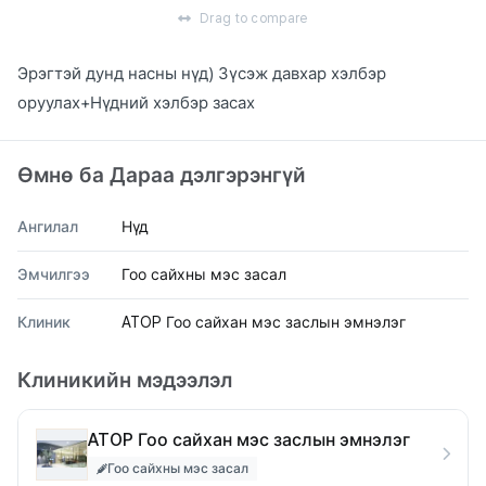
Drag to compare
Эрэгтэй дунд насны нүд) Зүсэж давхар хэлбэр
оруулах+Нүдний хэлбэр засах
Өмнө ба Дараа дэлгэрэнгүй
Ангилал
Нүд
Эмчилгээ
Гоо сайхны мэс засал
Клиник
ATOP Гоо сайхан мэс заслын эмнэлэг
Клиникийн мэдээлэл
ATOP Гоо сайхан мэс заслын эмнэлэг
Гоо сайхны мэс засал