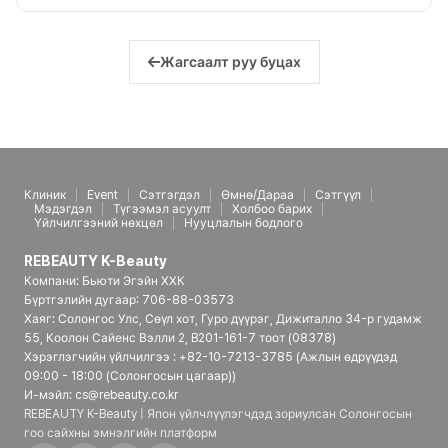
Жагсаалт руу буцах
Клиник
Event
Сэтгэгдэл
Өмнө/Дараа
Сэтгүүл
Мэдэгдэл
Түгээмэл асуулт
Холбоо барих
Үйлчилгээний нөхцөл
Нууцлалын бодлого
REBEAUTY K-Beauty
Компани: Бьюти Эгэйн ХХК
Бүртгэлийн дугаар: 706-88-03573
Хаяг: Солонгос Улс, Сөүл хот, Гуро дүүрэг, Дижиталло 34-р гудамж
55, Коолон Сайенс Вэлли 2, B201-161-7 тоот (08378)
Хэрэглэгчийн үйлчилгээ : +82-10-7213-3785 (Ажлын өдрүүдэд
09:00 - 18:00 (Солонгосын цагаар))
И-мэйл: cs@rebeauty.co.kr
REBEAUTY K-Beauty | Япон үйлчлүүлэгчдэд зориулсан Солонгосын
гоо сайхны эмнэлгийн платформ