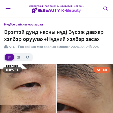
Солонгосын гоо сайхны клиникийн цаг захиалгын платформ
REBEAUTY K-Beauty
Нүд
Гоо сайхны мэс засал
Эрэгтэй дунд насны нүд) Зүсэж давхар
хэлбэр оруулах+Нүдний хэлбэр засах
ATOP Гоо сайхан мэс заслын эмнэлэг
·
2026.02.12
·
225
BEFORE
AFTER