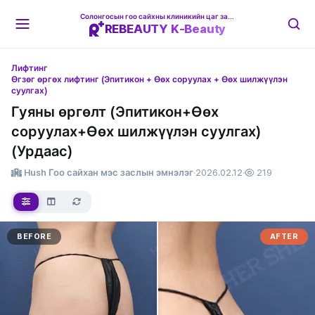
Солонгосын гоо сайхны клиникийн цаг захиалгын платформ
REBEAUTY K-Beauty
Лифтинг
Өгзөг өргөх лифтинг (Эпитикон + Өөх соруулах + Өөх шилжүүлэн
суулгах)
Гуяны өргөлт (Эпитикон+Өөх
соруулах+Өөх шилжүүлэн суулгах)
(Урдаас)
Hush Гоо сайхан мэс заслын эмнэлэг
·
2026.02.12
·
219
BEFORE
AFTER