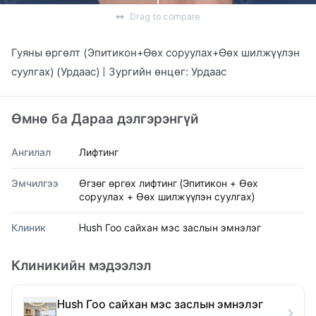
Drag to compare
Гуяны өргөлт (Эпитикон+Өөх соруулах+Өөх шилжүүлэн
суулгах) (Урдаас) | Зургийн өнцөг: Урдаас
Өмнө ба Дараа дэлгэрэнгүй
Ангилал
Лифтинг
Эмчилгээ
Өгзөг өргөх лифтинг (Эпитикон + Өөх
соруулах + Өөх шилжүүлэн суулгах)
Клиник
Hush Гоо сайхан мэс заслын эмнэлэг
Клиникийн мэдээлэл
Hush Гоо сайхан мэс заслын эмнэлэг