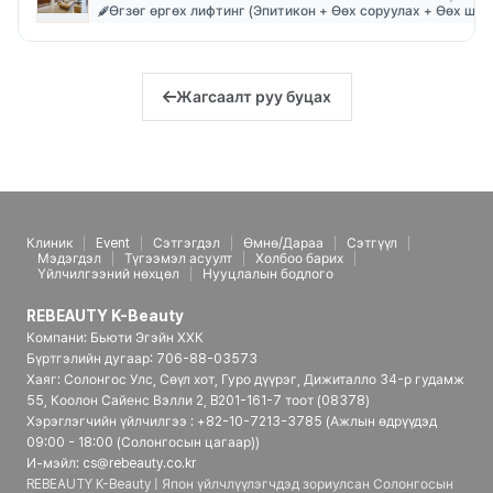
Өгзөг өргөх лифтинг (Эпитикон + Өөх соруулах + Өөх шил
Жагсаалт руу буцах
Клиник
Event
Сэтгэгдэл
Өмнө/Дараа
Сэтгүүл
Мэдэгдэл
Түгээмэл асуулт
Холбоо барих
Үйлчилгээний нөхцөл
Нууцлалын бодлого
REBEAUTY K-Beauty
Компани: Бьюти Эгэйн ХХК
Бүртгэлийн дугаар: 706-88-03573
Хаяг: Солонгос Улс, Сөүл хот, Гуро дүүрэг, Дижиталло 34-р гудамж
55, Коолон Сайенс Вэлли 2, B201-161-7 тоот (08378)
Хэрэглэгчийн үйлчилгээ : +82-10-7213-3785 (Ажлын өдрүүдэд
09:00 - 18:00 (Солонгосын цагаар))
И-мэйл: cs@rebeauty.co.kr
REBEAUTY K-Beauty | Япон үйлчлүүлэгчдэд зориулсан Солонгосын