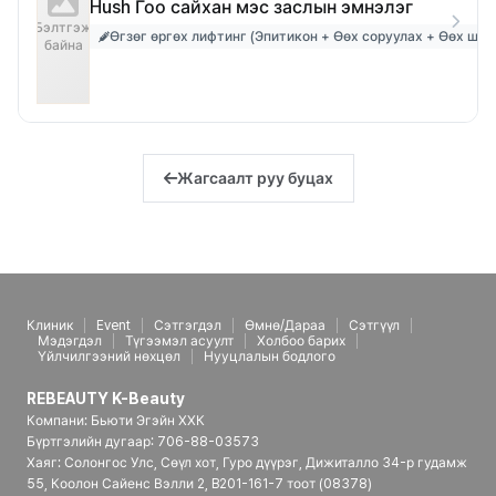
Hush Гоо сайхан мэс заслын эмнэлэг
Бэлтгэж
Өгзөг өргөх лифтинг (Эпитикон + Өөх соруулах + Өөх шил
байна
Жагсаалт руу буцах
Клиник
Event
Сэтгэгдэл
Өмнө/Дараа
Сэтгүүл
Мэдэгдэл
Түгээмэл асуулт
Холбоо барих
Үйлчилгээний нөхцөл
Нууцлалын бодлого
REBEAUTY K-Beauty
Компани: Бьюти Эгэйн ХХК
Бүртгэлийн дугаар: 706-88-03573
Хаяг: Солонгос Улс, Сөүл хот, Гуро дүүрэг, Дижиталло 34-р гудамж
55, Коолон Сайенс Вэлли 2, B201-161-7 тоот (08378)