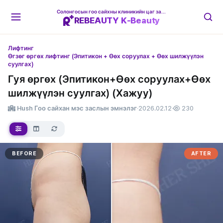
Солонгосын гоо сайхны клиникийн цаг захиалгын платформ
REBEAUTY K-Beauty
Лифтинг
Өгзөг өргөх лифтинг (Эпитикон + Өөх соруулах + Өөх шилжүүлэн
суулгах)
Гуя өргөх (Эпитикон+Өөх соруулах+Өөх
шилжүүлэн суулгах) (Хажуу)
Hush Гоо сайхан мэс заслын эмнэлэг
·
2026.02.12
·
230
BEFORE
AFTER