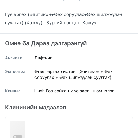
Гуя өргөх (Эпитикон+Өөх соруулах+Өөх шилжүүлэн
суулгах) (Хажуу) | Зургийн өнцөг: Хажуу
Өмнө ба Дараа дэлгэрэнгүй
Ангилал
Лифтинг
Эмчилгээ
Өгзөг өргөх лифтинг (Эпитикон + Өөх
соруулах + Өөх шилжүүлэн суулгах)
Клиник
Hush Гоо сайхан мэс заслын эмнэлэг
Клиникийн мэдээлэл