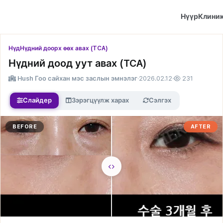
Нүүр
Клини
Нүд
Нүдний доорх өөх авах (TCA)
Нүдний доод уут авах (TCA)
Hush Гоо сайхан мэс заслын эмнэлэг
·
2026.02.12
·
231
Слайдер
Зэрэгцүүлж харах
Сэлгэх
BEFORE
AFTER