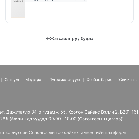
байна
Жагсаалт руу буцах
Сэтгүүл
Мэдэгдэл
Түгээмэл асуулт
Холбоо барих
Үйлчилгээ
рэг, Дижиталло 34-р гудамж 55, Коолон Сайенс Вэлли 2, B201-161
3785 (Ажлын өдрүүдэд 09:00 - 18:00 (Солонгосын цагаар))
дэд зориулсан Солонгосын гоо сайхны эмнэлгийн платформ