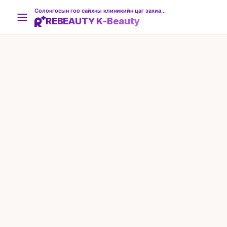
Солонгосын гоо сайхны клиникийн цаг захиалгын платформ
REBEAUTY K-Beauty