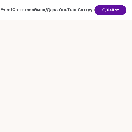
к
Event
Сэтгэгдэл
Өмнө/Дараа
YouTube
Сэтгүүл
Хайлт