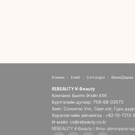
Клиник
Event
Сэтгэгдэл
Өмнө/Дараа
REBEAUTY K-Beauty
Компани: Бьюти Эгэйн ХХК
Бүртгэлийн дугаар: 706-88-03573
Хаяг: Солонгос Улс, Сөүл хот, Гуро дүү
Хэрэглэгчийн үйлчилгээ : +82-10-7213-
И-мэйл: cs@rebeauty.co.kr
REBEAUTY K-Beauty | Япон үйлчлүүлэгч