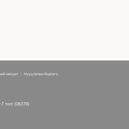
ний нөхцөл
Нууцлалын бодлого
-7 тоот (08378)