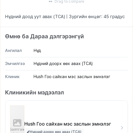
Drag to compare
Нүдний доод уут авах (TCA) | Зургийн өнцөг: 45 градус
Өмнө ба Дараа дэлгэрэнгүй
Ангилал
Нүд
Эмчилгээ
Нүдний доорх өөх авах (TCA)
Клиник
Hush Гоо сайхан мэс заслын эмнэлэг
Клиникийн мэдээлэл
Hush Гоо сайхан мэс заслын эмнэлэг
Бэлтгэж
Нүдний доорх өөх авах (TCA)