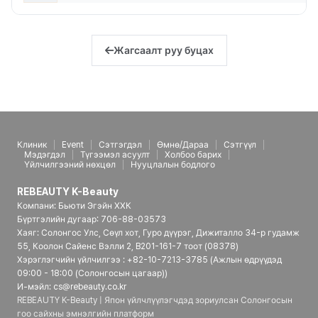
Жагсаалт руу буцах
Клиник
Event
Сэтгэгдэл
Өмнө/Дараа
Сэтгүүл
Мэдэгдэл
Түгээмэл асуулт
Холбоо барих
Үйлчилгээний нөхцөл
Нууцлалын бодлого
REBEAUTY K-Beauty
Компани: Бьюти Эгэйн ХХК
Бүртгэлийн дугаар: 706-88-03573
Хаяг: Солонгос Улс, Сөүл хот, Гуро дүүрэг, Дижиталло 34-р гудамж
55, Коолон Сайенс Вэлли 2, B201-161-7 тоот (08378)
Хэрэглэгчийн үйлчилгээ : +82-10-7213-3785 (Ажлын өдрүүдэд
09:00 - 18:00 (Солонгосын цагаар))
И-мэйл: cs@rebeauty.co.kr
REBEAUTY K-Beauty | Япон үйлчлүүлэгчдэд зориулсан Солонгосын
гоо сайхны эмнэлгийн платформ