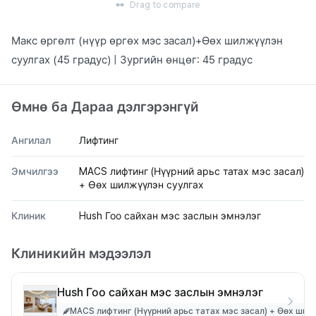
Drag to compare
Макс өргөлт (нүүр өргөх мэс засал)+Өөх шилжүүлэн
суулгах (45 градус) | Зургийн өнцөг: 45 градус
Өмнө ба Дараа дэлгэрэнгүй
Ангилал
Лифтинг
Эмчилгээ
MACS лифтинг (Нүүрний арьс татах мэс засал)
+ Өөх шилжүүлэн суулгах
Клиник
Hush Гоо сайхан мэс заслын эмнэлэг
Клиникийн мэдээлэл
Hush Гоо сайхан мэс заслын эмнэлэг
MACS лифтинг (Нүүрний арьс татах мэс засал) + Өөх шил