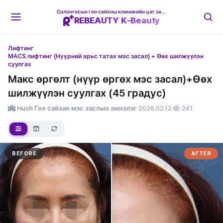
Солонгосын гоо сайхны клиникийн цаг захиалгын платформ
REBEAUTY K-Beauty
Лифтинг
MACS лифтинг (Нүүрний арьс татах мэс засал) + Өөх шилжүүлэн
суулгах
Макс өргөлт (нүүр өргөх мэс засал)+Өөх
шилжүүлэн суулгах (45 градус)
Hush Гоо сайхан мэс заслын эмнэлэг
·
2026.02.12
·
241
BEFORE
AFTER