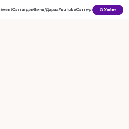
к
Event
Сэтгэгдэл
Өмнө/Дараа
YouTube
Сэтгүүл
Хайлт