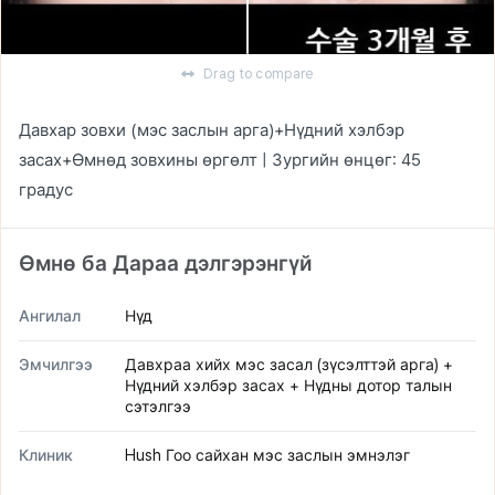
Drag to compare
Давхар зовхи (мэс заслын арга)+Нүдний хэлбэр
засах+Өмнөд зовхины өргөлт | Зургийн өнцөг: 45
градус
Өмнө ба Дараа дэлгэрэнгүй
Ангилал
Нүд
Эмчилгээ
Давхраа хийх мэс засал (зүсэлттэй арга) +
Нүдний хэлбэр засах + Нүдны дотор талын
сэтэлгээ
Клиник
Hush Гоо сайхан мэс заслын эмнэлэг