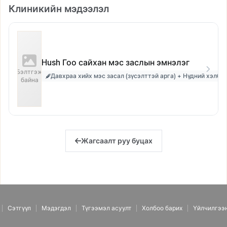
Клиникийн мэдээлэл
Hush Гоо сайхан мэс заслын эмнэлэг
Бэлтгэж
Давхраа хийх мэс засал (зүсэлттэй арга) + Нүдний хэлбэ
байна
Жагсаалт руу буцах
Сэтгүүл
Мэдэгдэл
Түгээмэл асуулт
Холбоо барих
Үйлчилгээ