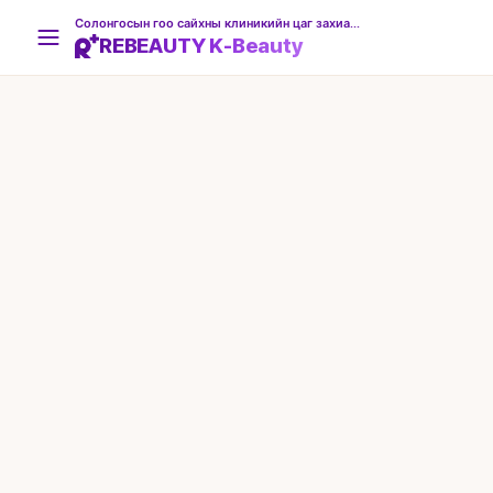
Солонгосын гоо сайхны клиникийн цаг захиалгын платформ
REBEAUTY K-Beauty