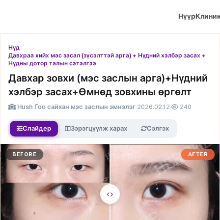
Нүүр
Клини
Нүд
Давхраа хийх мэс засал (зүсэлттэй арга) + Нүдний хэлбэр засах +
Нүдны дотор талын сэтэлгээ
Давхар зовхи (мэс заслын арга)+Нүдний
хэлбэр засах+Өмнөд зовхины өргөлт
Hush Гоо сайхан мэс заслын эмнэлэг
·
2026.02.12
·
240
Слайдер
Зэрэгцүүлж харах
Сэлгэх
BEFORE
AFTER