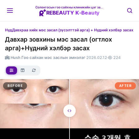
Солонгосын гоо сайхны клиникийн цаг захиалгын платформ
REBEAUTY K-Beauty
Нүд
Давхраа хийх мэс засал (зүсэлттэй арга) + Нүдний хэлбэр засах
Давхар зовхины мэс засал (огтлох
арга)+Нүдний хэлбэр засах
Hush Гоо сайхан мэс заслын эмнэлэг
·
2026.02.12
·
224
BEFORE
AFTER