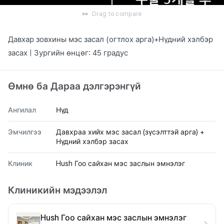
Drag to compare
Давхар зовхины мэс засал (огтлох арга)+Нүдний хэлбэр
засах | Зургийн өнцөг: 45 градус
Өмнө ба Дараа дэлгэрэнгүй
Ангилал
Нүд
Эмчилгээ
Давхраа хийх мэс засал (зүсэлттэй арга) +
Нүдний хэлбэр засах
Клиник
Hush Гоо сайхан мэс заслын эмнэлэг
Клиникийн мэдээлэл
Hush Гоо сайхан мэс заслын эмнэлэг