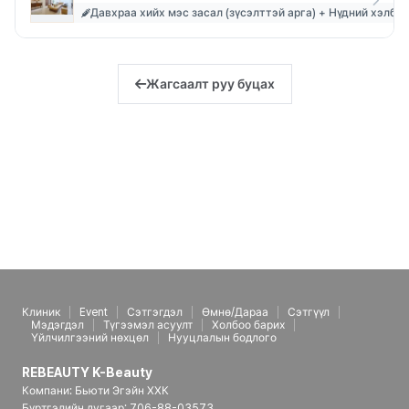
Давхраа хийх мэс засал (зүсэлттэй арга) + Нүдний хэлбэр
Жагсаалт руу буцах
Клиник
Event
Сэтгэгдэл
Өмнө/Дараа
Сэтгүүл
Мэдэгдэл
Түгээмэл асуулт
Холбоо барих
Үйлчилгээний нөхцөл
Нууцлалын бодлого
REBEAUTY K-Beauty
Компани: Бьюти Эгэйн ХХК
Бүртгэлийн дугаар: 706-88-03573