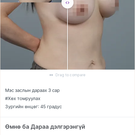
Drag to compare
Мэс заслын дараах 3 сар
#Хөх томруулах
Зургийн өнцөг: 45 градус
Өмнө ба Дараа дэлгэрэнгүй