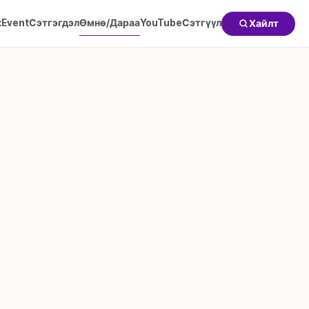
к
Event
Сэтгэгдэл
Өмнө/Дараа
YouTube
Сэтгүүл
Хайлт