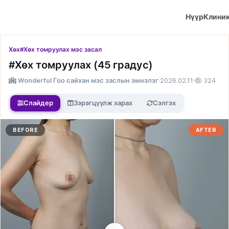
Нүүр
Клини
Хөх
#Хөх томруулах мэс засал
#Хөх томруулах (45 градус)
Wonderful Гоо сайхан мэс заслын эмнэлэг
·
2026.02.11
·
324
Слайдер
Зэрэгцүүлж харах
Сэлгэх
BEFORE
AFTER