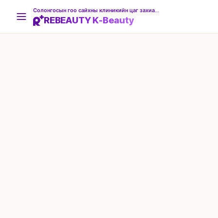
Солонгосын гоо сайхны клиникийн цаг захиалгын платформ
REBEAUTY K-Beauty