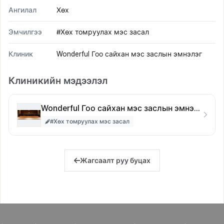
Ангилал
Хөх
Эмчилгээ
#Хөх томруулах мэс засал
Клиник
Wonderful Гоо сайхан мэс заслын эмнэлэг
Клиникийн мэдээлэл
Wonderful Гоо сайхан мэс заслын эмнэлэг
#Хөх томруулах мэс засал
Жагсаалт руу буцах