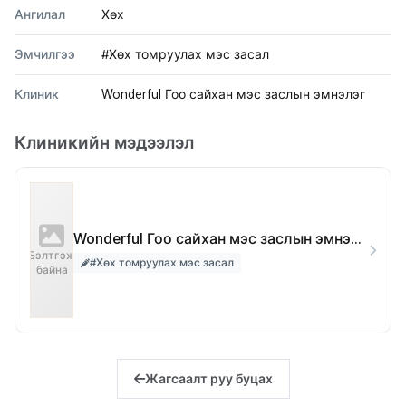
Ангилал
Хөх
Эмчилгээ
#Хөх томруулах мэс засал
Клиник
Wonderful Гоо сайхан мэс заслын эмнэлэг
Клиникийн мэдээлэл
Wonderful Гоо сайхан мэс заслын эмнэлэг
Бэлтгэж
#Хөх томруулах мэс засал
байна
Жагсаалт руу буцах