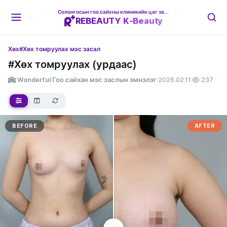
Солонгосын гоо сайхны клиникийн цаг захиалгын платформ
REBEAUTY K-Beauty
Хөх
#Хөх томруулах мэс засал
#Хөх томруулах (урдаас)
Wonderful Гоо сайхан мэс заслын эмнэлэг
·
2026.02.11
·
237
BEFORE
AFTER