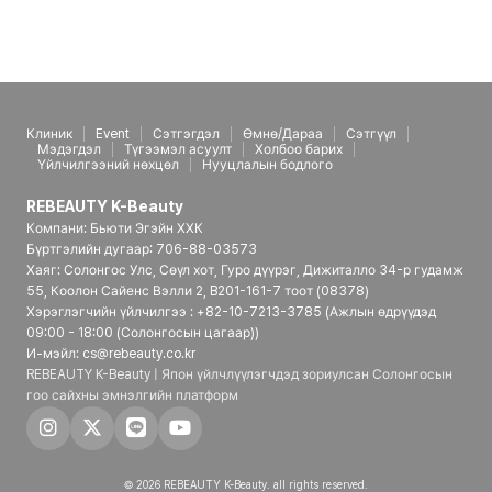
Клиник
Event
Сэтгэгдэл
Өмнө/Дараа
Сэтгүүл
Мэдэгдэл
Түгээмэл асуулт
Холбоо барих
Үйлчилгээний нөхцөл
Нууцлалын бодлого
REBEAUTY K-Beauty
Компани: Бьюти Эгэйн ХХК
Бүртгэлийн дугаар: 706-88-03573
Хаяг: Солонгос Улс, Сөүл хот, Гуро дүүрэг, Дижиталло 34-р гудамж
55, Коолон Сайенс Вэлли 2, B201-161-7 тоот (08378)
Хэрэглэгчийн үйлчилгээ : +82-10-7213-3785 (Ажлын өдрүүдэд
09:00 - 18:00 (Солонгосын цагаар))
И-мэйл: cs@rebeauty.co.kr
REBEAUTY K-Beauty | Япон үйлчлүүлэгчдэд зориулсан Солонгосын
гоо сайхны эмнэлгийн платформ
© 2026 REBEAUTY K-Beauty. all rights reserved.