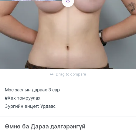
Drag to compare
Мэс заслын дараах 3 сар
#Хөх томруулах
Зургийн өнцөг: Урдаас
Өмнө ба Дараа дэлгэрэнгүй