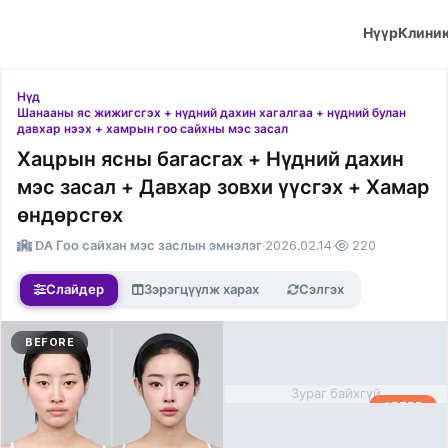
Нүүр
Клини
Нүд
Шанааны яс жижигсгэх + нүдний дахин хагалгаа + нүдний булан
давхар нээх + хамрын гоо сайхны мэс засал
Хацрын ясны багасгах + Нүдний дахин
мэс засал + Давхар зовхи үүсгэх + Хамар
өндөрсгөх
DA Гоо сайхан мэс заслын эмнэлэг
·
2026.02.14
·
220
Слайдер
Зэрэгцүүлж харах
Сэлгэх
BEFORE
Зураг байхгүй
AFTER