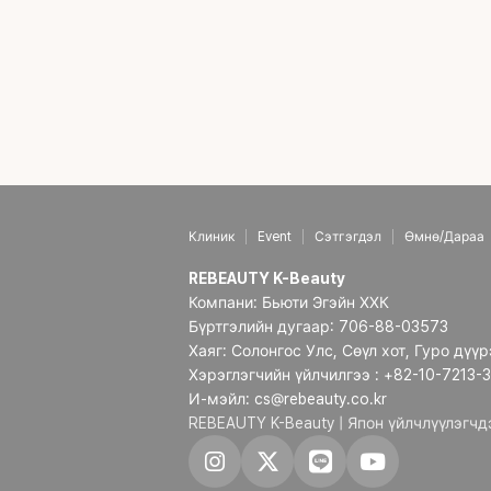
Клиник
Event
Сэтгэгдэл
Өмнө/Дараа
REBEAUTY K-Beauty
Компани: Бьюти Эгэйн ХХК
Бүртгэлийн дугаар: 706-88-03573
Хаяг: Солонгос Улс, Сөүл хот, Гуро дүү
Хэрэглэгчийн үйлчилгээ : +82-10-7213-
И-мэйл: cs@rebeauty.co.kr
REBEAUTY K-Beauty | Япон үйлчлүүлэгч