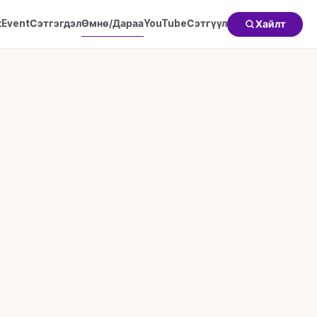
к
Event
Сэтгэгдэл
Өмнө/Дараа
YouTube
Сэтгүүл
Хайлт