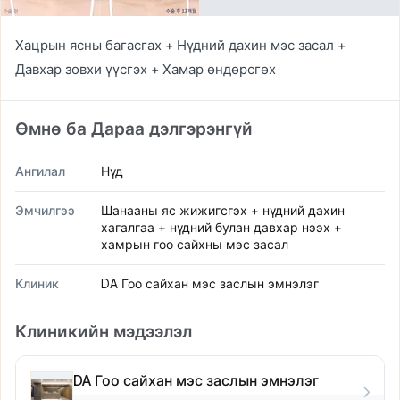
Хацрын ясны багасгах + Нүдний дахин мэс засал +
Давхар зовхи үүсгэх + Хамар өндөрсгөх
Өмнө ба Дараа дэлгэрэнгүй
Ангилал
Нүд
Эмчилгээ
Шанааны яс жижигсгэх + нүдний дахин
хагалгаа + нүдний булан давхар нээх +
хамрын гоо сайхны мэс засал
Клиник
DA Гоо сайхан мэс заслын эмнэлэг
Клиникийн мэдээлэл
DA Гоо сайхан мэс заслын эмнэлэг