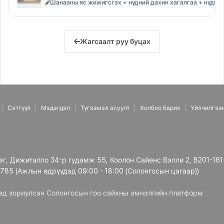
Шанааны яс жижигсгэх + нүдний дахин хагалгаа + нүдний
Жагсаалт руу буцах
Сэтгүүл
Мэдэгдэл
Түгээмэл асуулт
Холбоо барих
Үйлчилгээ
рэг, Дижиталло 34-р гудамж 55, Коолон Сайенс Вэлли 2, B201-161
3785 (Ажлын өдрүүдэд 09:00 - 18:00 (Солонгосын цагаар))
дэд зориулсан Солонгосын гоо сайхны эмнэлгийн платформ