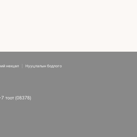
 булан давхар нээх + хамрын гоо сайхны мэс засал
ний нөхцөл
Нууцлалын бодлого
-7 тоот (08378)