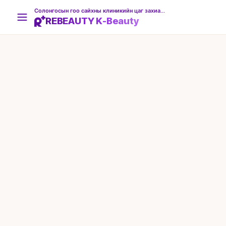
Солонгосын гоо сайхны клиникийн цаг захиалгын платформ
REBEAUTY K-Beauty