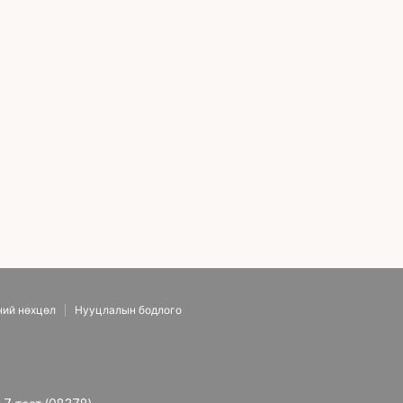
скальпт (эрүүний шугам, давхар эрүү) + Өөх шилжүүлэн суулгах (дух)
ний нөхцөл
Нууцлалын бодлого