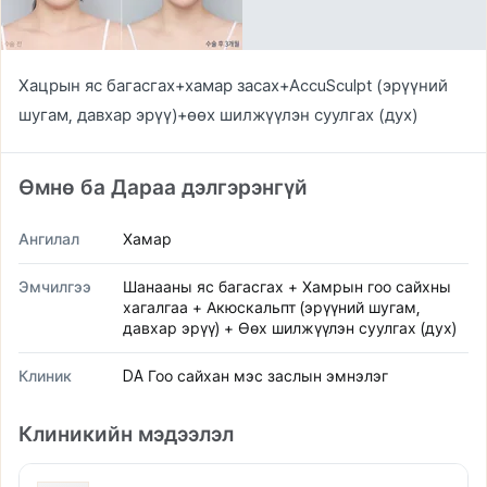
Хацрын яс багасгах+хамар засах+АccuSculpt (эрүүний
шугам, давхар эрүү)+өөх шилжүүлэн суулгах (дух)
Өмнө ба Дараа дэлгэрэнгүй
Ангилал
Хамар
Эмчилгээ
Шанааны яс багасгах + Хамрын гоо сайхны
хагалгаа + Акюскальпт (эрүүний шугам,
давхар эрүү) + Өөх шилжүүлэн суулгах (дух)
Клиник
DA Гоо сайхан мэс заслын эмнэлэг
Клиникийн мэдээлэл