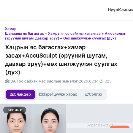
Нүүр
Клини
Хамар
Шанааны яс багасгах + Хамрын гоо сайхны хагалгаа + Акюскальпт
(эрүүний шугам, давхар эрүү) + Өөх шилжүүлэн суулгах (дух)
Хацрын яс багасгах+хамар
засах+АccuSculpt (эрүүний шугам,
давхар эрүү)+өөх шилжүүлэн суулгах
(дух)
DA Гоо сайхан мэс заслын эмнэлэг
·
2026.02.14
·
225
Слайдер
Зэрэгцүүлж харах
Сэлгэх
BEFORE
Зураг байхгүй
AFTER