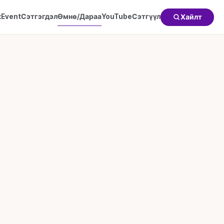
к
Event
Сэтгэгдэл
Өмнө/Дараа
YouTube
Сэтгүүл
Хайлт