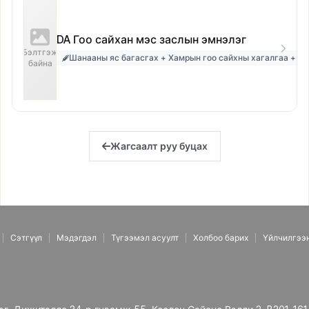
DA Гоо сайхан мэс заслын эмнэлэг
Бэлтгэж
Шанааны яс багасгах + Хамрын гоо сайхны хагалгаа + Акю
байна
Жагсаалт руу буцах
Сэтгүүл
Мэдэгдэл
Түгээмэл асуулт
Холбоо барих
Үйлчилгээ