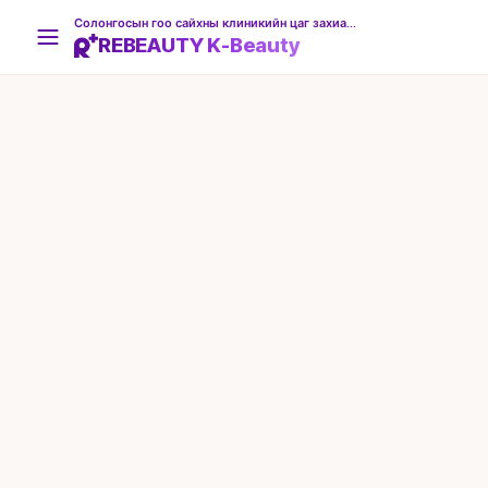
Солонгосын гоо сайхны клиникийн цаг захиалгын платформ
REBEAUTY K-Beauty