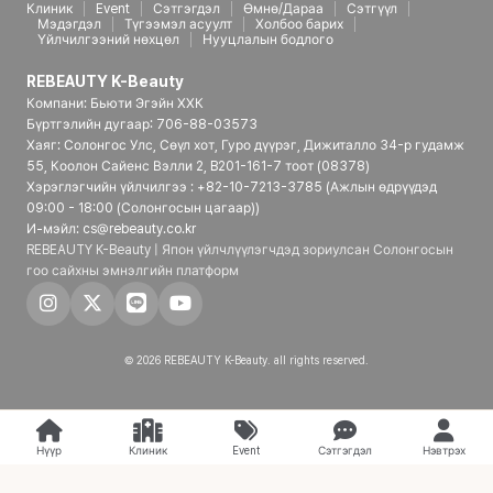
Клиник
Event
Сэтгэгдэл
Өмнө/Дараа
Сэтгүүл
Мэдэгдэл
Түгээмэл асуулт
Холбоо барих
Үйлчилгээний нөхцөл
Нууцлалын бодлого
REBEAUTY K-Beauty
Компани: Бьюти Эгэйн ХХК
Бүртгэлийн дугаар: 706-88-03573
Хаяг: Солонгос Улс, Сөүл хот, Гуро дүүрэг, Дижиталло 34-р гудамж
55, Коолон Сайенс Вэлли 2, B201-161-7 тоот (08378)
Хэрэглэгчийн үйлчилгээ : +82-10-7213-3785 (Ажлын өдрүүдэд
09:00 - 18:00 (Солонгосын цагаар))
И-мэйл: cs@rebeauty.co.kr
REBEAUTY K-Beauty | Япон үйлчлүүлэгчдэд зориулсан Солонгосын
гоо сайхны эмнэлгийн платформ
© 2026 REBEAUTY K-Beauty. all rights reserved.
Нүүр
Клиник
Event
Сэтгэгдэл
Нэвтрэх