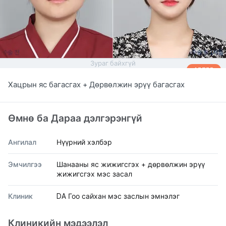
Зураг байхгүй
AFTER
Хацрын яс багасгах + Дөрвөлжин эрүү багасгах
Өмнө ба Дараа дэлгэрэнгүй
Ангилал
Нүүрний хэлбэр
Эмчилгээ
Шанааны яс жижигсгэх + дөрвөлжин эрүү
жижигсгэх мэс засал
Клиник
DA Гоо сайхан мэс заслын эмнэлэг
Клиникийн мэдээлэл