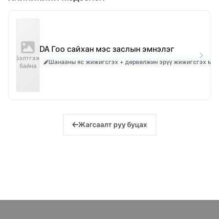
DA Гоо сайхан мэс заслын эмнэлэг
Бэлтгэж
Шанааны яс жижигсгэх + дөрвөлжин эрүү жижигсгэх мэс
байна
Жагсаалт руу буцах