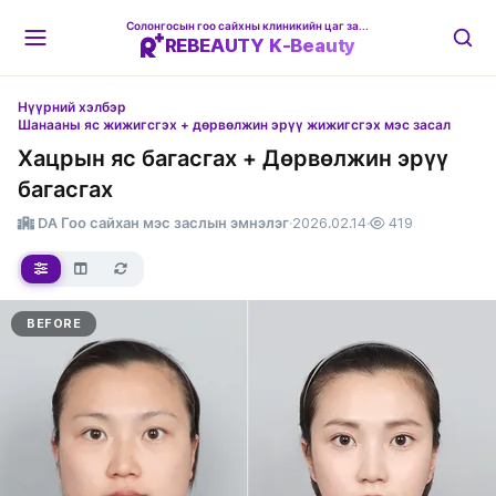
Солонгосын гоо сайхны клиникийн цаг захиалгын платформ
REBEAUTY K-Beauty
Нүүрний хэлбэр
Шанааны яс жижигсгэх + дөрвөлжин эрүү жижигсгэх мэс засал
Хацрын яс багасгах + Дөрвөлжин эрүү
багасгах
DA Гоо сайхан мэс заслын эмнэлэг
·
2026.02.14
·
419
BEFORE