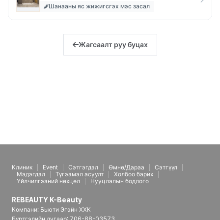
Шанааны яс жижигсгэх мэс засал
Жагсаалт руу буцах
Клиник
Event
Сэтгэгдэл
Өмнө/Дараа
Сэтгүүл
Мэдэгдэл
Түгээмэл асуулт
Холбоо барих
Үйлчилгээний нөхцөл
Нууцлалын бодлого
REBEAUTY K-Beauty
Компани: Бьюти Эгэйн ХХК
Бүртгэлийн дугаар: 706-88-03573