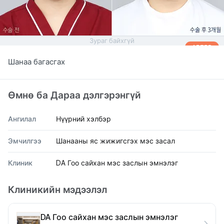
Зураг байхгүй
AFTER
Шанаа багасгах
Өмнө ба Дараа дэлгэрэнгүй
Ангилал
Нүүрний хэлбэр
Эмчилгээ
Шанааны яс жижигсгэх мэс засал
Клиник
DA Гоо сайхан мэс заслын эмнэлэг
Клиникийн мэдээлэл
DA Гоо сайхан мэс заслын эмнэлэг