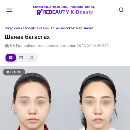
Солонгосын гоо сайхны клиникийн цаг захиалгын платформ
REBEAUTY K-Beauty
Нүүрний хэлбэр
Шанааны яс жижигсгэх мэс засал
Шанаа багасгах
DA Гоо сайхан мэс заслын эмнэлэг
·
2026.02.14
·
232
BEFORE