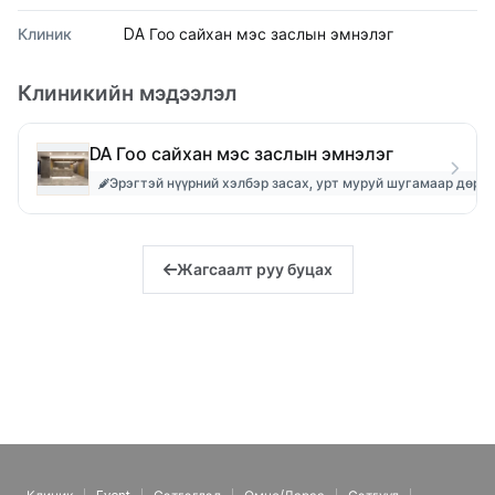
Клиник
DA Гоо сайхан мэс заслын эмнэлэг
Клиникийн мэдээлэл
DA Гоо сайхан мэс заслын эмнэлэг
Эрэгтэй нүүрний хэлбэр засах, урт муруй шугамаар дөрвө
Жагсаалт руу буцах