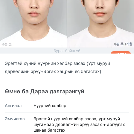
Зураг байхгүй
AFTER
Эрэгтэй хүний нүүрний хэлбэр засах (Урт муруй
дөрвөлжин эрүү+Эргэх хацрын яс багасгах)
Өмнө ба Дараа дэлгэрэнгүй
Ангилал
Нүүрний хэлбэр
Эмчилгээ
Эрэгтэй нүүрний хэлбэр засах, урт муруй
шугамаар дөрвөлжин эрүү засах + эргүүлэх
шанаа багасгах