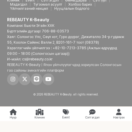
Клиник
Event
Сэтгэгдэл
Өмнө/Дараа
Сэтгүүл
Мэдэгдэл
Түгээмэл асуулт
Холбоо барих
Үйлчилгээний нөхцөл
Нууцлалын бодлого
REBEAUTY K-Beauty
Компани: Бьюти Эгэйн ХХК
Бүртгэлийн дугаар: 706-88-03573
Хаяг: Солонгос Улс, Сөүл хот, Гуро дүүрэг, Дижиталло 34-р гудамж
55, Коолон Сайенс Вэлли 2, B201-161-7 тоот (08378)
Хэрэглэгчийн үйлчилгээ : +82-10-7213-3785 (Ажлын өдрүүдэд
09:00 - 18:00 (Солонгосын цагаар))
И-мэйл: cs@rebeauty.co.kr
REBEAUTY K-Beauty | Япон үйлчлүүлэгчдэд зориулсан Солонгосын
гоо сайхны эмнэлгийн платформ
© 2026 REBEAUTY K-Beauty. all rights reserved.
Нүүр
Клиник
Event
Сэтгэгдэл
Нэвтрэх