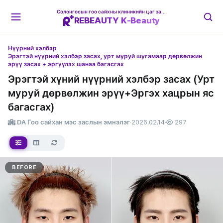
Солонгосын гоо сайхны клиникийн цаг захиалгын платформ
REBEAUTY K-Beauty
Нүүрний хэлбэр
Эрэгтэй нүүрний хэлбэр засах, урт муруй шугамаар дөрвөлжин
эрүү засах + эргүүлэх шанаа багасгах
Эрэгтэй хүний нүүрний хэлбэр засах (Урт
муруй дөрвөлжин эрүү+Эргэх хацрын яс
багасгах)
DA Гоо сайхан мэс заслын эмнэлэг
·
2026.02.14
·
297
BEFORE