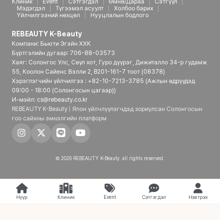
Клиник
Event
Сэтгэгдэл
Өмнө/Дараа
Сэтгүүл
Мэдэгдэл
Түгээмэл асуулт
Холбоо барих
Үйлчилгээний нөхцөл
Нууцлалын бодлого
REBEAUTY K-Beauty
Компани: Бьюти Эгэйн ХХК
Бүртгэлийн дугаар: 706-88-03573
Хаяг: Солонгос Улс, Сөүл хот, Гуро дүүрэг, Дижиталло 34-р гудамж
55, Коолон Сайенс Вэлли 2, B201-161-7 тоот (08378)
Хэрэглэгчийн үйлчилгээ : +82-10-7213-3785 (Ажлын өдрүүдэд
09:00 - 18:00 (Солонгосын цагаар))
И-мэйл: cs@rebeauty.co.kr
REBEAUTY K-Beauty | Япон үйлчлүүлэгчдэд зориулсан Солонгосын
гоо сайхны эмнэлгийн платформ
© 2026 REBEAUTY K-Beauty. all rights reserved.
Нүүр
Клиник
Event
Сэтгэгдэл
Нэвтрэх