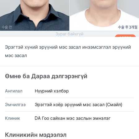
Зураг байхгүй
AFTER
Эрэгтэй хүний эрүүний мэс засал инээмсэглэл эрүүний
мэс засал
Өмнө ба Дараа дэлгэрэнгүй
Ангилал
Нүүрний хэлбэр
Эмчилгээ
Эрэгтэй хоёр эрүүний мэс засал (Смайл)
Клиник
DA Гоо сайхан мэс заслын эмнэлэг
Клиникийн мэдээлэл