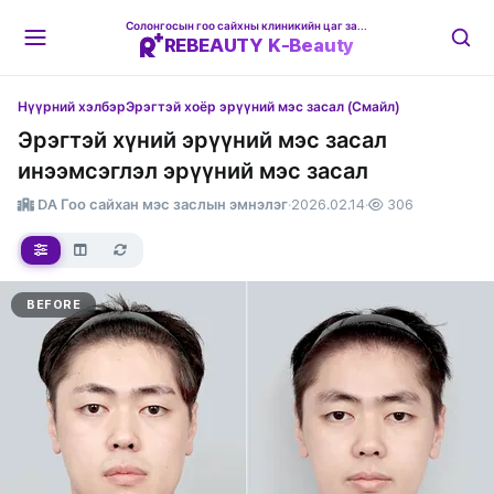
Солонгосын гоо сайхны клиникийн цаг захиалгын платформ
REBEAUTY K-Beauty
Нүүрний хэлбэр
Эрэгтэй хоёр эрүүний мэс засал (Смайл)
Эрэгтэй хүний эрүүний мэс засал
инээмсэглэл эрүүний мэс засал
DA Гоо сайхан мэс заслын эмнэлэг
·
2026.02.14
·
306
BEFORE