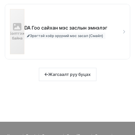
DA Гоо сайхан мэс заслын эмнэлэг
Бэлтгэж
Эрэгтэй хоёр эрүүний мэс засал (Смайл)
байна
Жагсаалт руу буцах