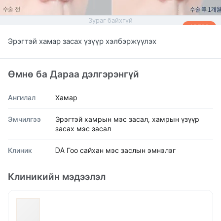
Зураг байхгүй
AFTER
Эрэгтэй хамар засах үзүүр хэлбэржүүлэх
Өмнө ба Дараа дэлгэрэнгүй
Ангилал
Хамар
Эмчилгээ
Эрэгтэй хамрын мэс засал, хамрын үзүүр
засах мэс засал
Клиник
DA Гоо сайхан мэс заслын эмнэлэг
Клиникийн мэдээлэл