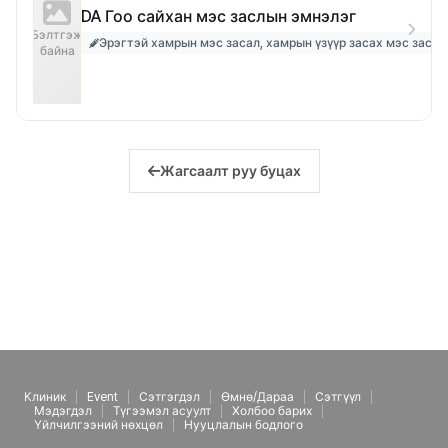
DA Гоо сайхан мэс заслын эмнэлэг
Бэлтгэж
Эрэгтэй хамрын мэс засал, хамрын үзүүр засах мэс засал
байна
Жагсаалт руу буцах
Клиник
Event
Сэтгэгдэл
Өмнө/Дараа
Сэтгүүл
Мэдэгдэл
Түгээмэл асуулт
Холбоо барих
Үйлчилгээний нөхцөл
Нууцлалын бодлого