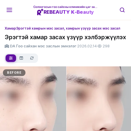
Солонгосын гоо сайхны клиникийн цаг захиалгын платформ
REBEAUTY K-Beauty
Хамар
Эрэгтэй хамрын мэс засал, хамрын үзүүр засах мэс засал
Эрэгтэй хамар засах үзүүр хэлбэржүүлэх
DA Гоо сайхан мэс заслын эмнэлэг
·
2026.02.14
·
298
BEFORE