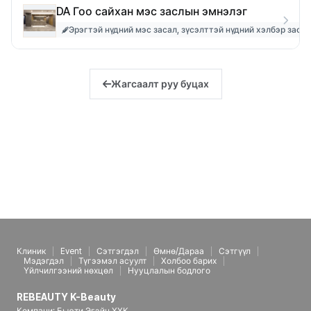
DA Гоо сайхан мэс заслын эмнэлэг
Эрэгтэй нүдний мэс засал, зүсэлттэй нүдний хэлбэр засах
Жагсаалт руу буцах
Клиник
Event
Сэтгэгдэл
Өмнө/Дараа
Сэтгүүл
Мэдэгдэл
Түгээмэл асуулт
Холбоо барих
Үйлчилгээний нөхцөл
Нууцлалын бодлого
REBEAUTY K-Beauty