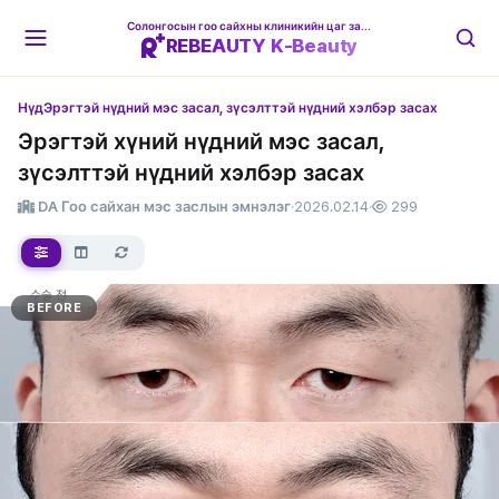
Солонгосын гоо сайхны клиникийн цаг захиалгын платформ
REBEAUTY K-Beauty
Нүд
Эрэгтэй нүдний мэс засал, зүсэлттэй нүдний хэлбэр засах
Эрэгтэй хүний нүдний мэс засал,
зүсэлттэй нүдний хэлбэр засах
DA Гоо сайхан мэс заслын эмнэлэг
·
2026.02.14
·
299
BEFORE