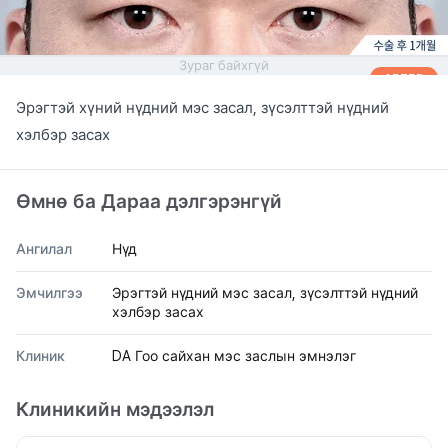
Зураг байхгүй
AFTER
Эрэгтэй хүний нүдний мэс засал, зүсэлттэй нүдний
хэлбэр засах
Өмнө ба Дараа дэлгэрэнгүй
Ангилал
Нүд
Эмчилгээ
Эрэгтэй нүдний мэс засал, зүсэлттэй нүдний
хэлбэр засах
Клиник
DA Гоо сайхан мэс заслын эмнэлэг
Клиникийн мэдээлэл