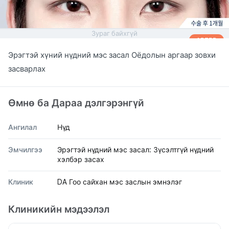
Зураг байхгүй
AFTER
Эрэгтэй хүний нүдний мэс засал Оёдолын аргаар зовхи
засварлах
Өмнө ба Дараа дэлгэрэнгүй
Ангилал
Нүд
Эмчилгээ
Эрэгтэй нүдний мэс засал: Зүсэлтгүй нүдний
хэлбэр засах
Клиник
DA Гоо сайхан мэс заслын эмнэлэг
Клиникийн мэдээлэл