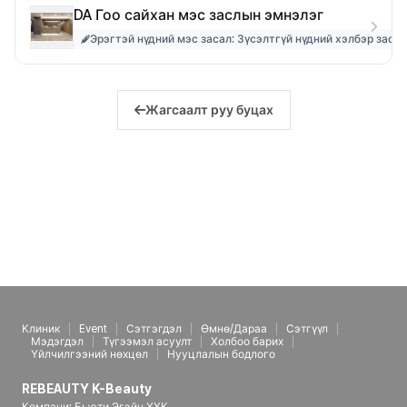
DA Гоо сайхан мэс заслын эмнэлэг
Эрэгтэй нүдний мэс засал: Зүсэлтгүй нүдний хэлбэр засах
Жагсаалт руу буцах
Клиник
Event
Сэтгэгдэл
Өмнө/Дараа
Сэтгүүл
Мэдэгдэл
Түгээмэл асуулт
Холбоо барих
Үйлчилгээний нөхцөл
Нууцлалын бодлого
REBEAUTY K-Beauty