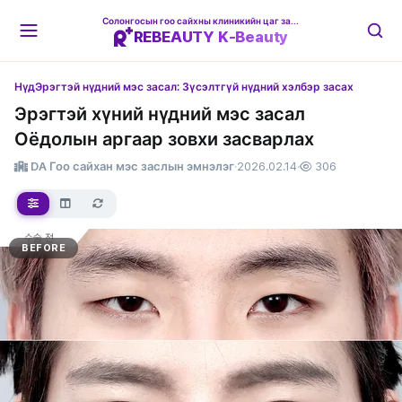
Солонгосын гоо сайхны клиникийн цаг захиалгын платформ
REBEAUTY K-Beauty
Нүд
Эрэгтэй нүдний мэс засал: Зүсэлтгүй нүдний хэлбэр засах
Эрэгтэй хүний нүдний мэс засал
Оёдолын аргаар зовхи засварлах
DA Гоо сайхан мэс заслын эмнэлэг
·
2026.02.14
·
306
BEFORE