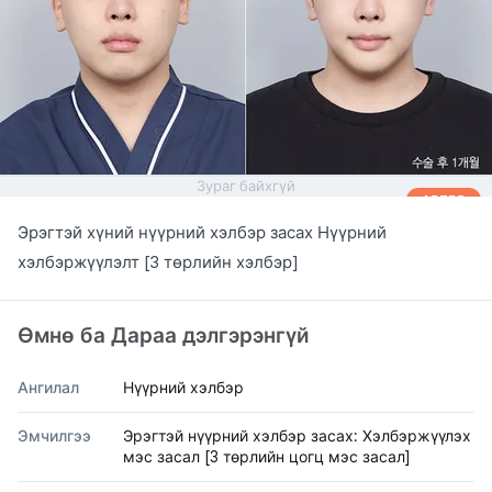
Зураг байхгүй
AFTER
Эрэгтэй хүний нүүрний хэлбэр засах Нүүрний
хэлбэржүүлэлт [3 төрлийн хэлбэр]
Өмнө ба Дараа дэлгэрэнгүй
Ангилал
Нүүрний хэлбэр
Эмчилгээ
Эрэгтэй нүүрний хэлбэр засах: Хэлбэржүүлэх
мэс засал [3 төрлийн цогц мэс засал]