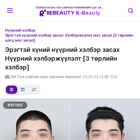
Солонгосын гоо сайхны клиникийн цаг захиалгын платформ
REBEAUTY K-Beauty
Нүүрний хэлбэр
Эрэгтэй нүүрний хэлбэр засах: Хэлбэржүүлэх мэс засал [3 төрлийн
цогц мэс засал]
Эрэгтэй хүний нүүрний хэлбэр засах
Нүүрний хэлбэржүүлэлт [3 төрлийн
хэлбэр]
DA Гоо сайхан мэс заслын эмнэлэг
·
2026.02.14
·
304
BEFORE