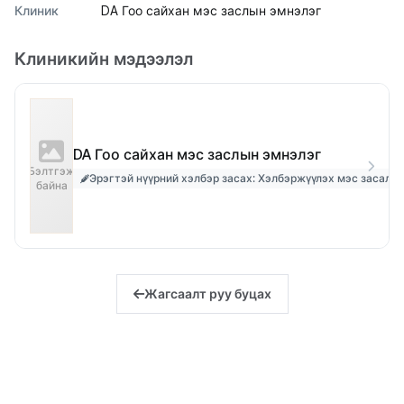
Клиник
DA Гоо сайхан мэс заслын эмнэлэг
Клиникийн мэдээлэл
DA Гоо сайхан мэс заслын эмнэлэг
Бэлтгэж
Эрэгтэй нүүрний хэлбэр засах: Хэлбэржүүлэх мэс засал [3
байна
Жагсаалт руу буцах