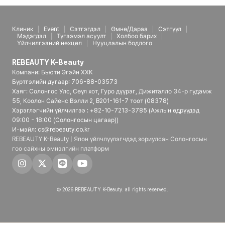
Клиник
Event
Сэтгэгдэл
Өмнө/Дараа
Сэтгүүл
Мэдэгдэл
Түгээмэл асуулт
Холбоо барих
Үйлчилгээний нөхцөл
Нууцлалын бодлого
REBEAUTY K-Beauty
Компани: Бьюти Эгэйн ХХК
Бүртгэлийн дугаар: 706-88-03573
Хаяг: Солонгос Улс, Сөүл хот, Гуро дүүрэг, Дижиталло 34-р гудамж
55, Коолон Сайенс Вэлли 2, B201-161-7 тоот (08378)
Хэрэглэгчийн үйлчилгээ : +82-10-7213-3785 (Ажлын өдрүүдэд
09:00 - 18:00 (Солонгосын цагаар))
И-мэйл: cs@rebeauty.co.kr
REBEAUTY K-Beauty | Япон үйлчлүүлэгчдэд зориулсан Солонгосын
гоо сайхны эмнэлгийн платформ
© 2026 REBEAUTY K-Beauty. all rights reserved.