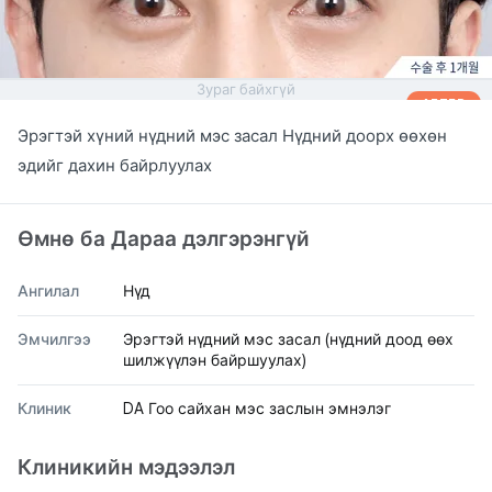
Зураг байхгүй
AFTER
Эрэгтэй хүний нүдний мэс засал Нүдний доорх өөхөн
эдийг дахин байрлуулах
Өмнө ба Дараа дэлгэрэнгүй
Ангилал
Нүд
Эмчилгээ
Эрэгтэй нүдний мэс засал (нүдний доод өөх
шилжүүлэн байршуулах)
Клиник
DA Гоо сайхан мэс заслын эмнэлэг
Клиникийн мэдээлэл