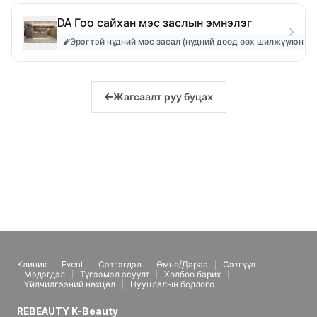
DA Гоо сайхан мэс заслын эмнэлэг
Эрэгтэй нүдний мэс засал (нүдний доод өөх шилжүүлэн б
Жагсаалт руу буцах
Клиник
Event
Сэтгэгдэл
Өмнө/Дараа
Сэтгүүл
Мэдэгдэл
Түгээмэл асуулт
Холбоо барих
Үйлчилгээний нөхцөл
Нууцлалын бодлого
REBEAUTY K-Beauty