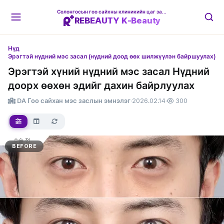
Солонгосын гоо сайхны клиникийн цаг захиалгын платформ
REBEAUTY K-Beauty
Нүд
Эрэгтэй нүдний мэс засал (нүдний доод өөх шилжүүлэн байршуулах)
Эрэгтэй хүний нүдний мэс засал Нүдний
доорх өөхөн эдийг дахин байрлуулах
DA Гоо сайхан мэс заслын эмнэлэг
·
2026.02.14
·
300
BEFORE