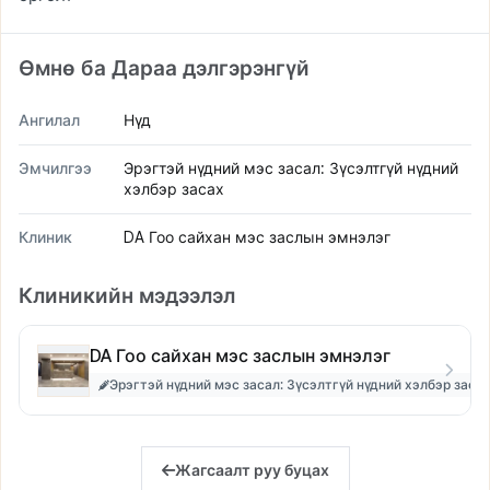
Өмнө ба Дараа дэлгэрэнгүй
Ангилал
Нүд
Эмчилгээ
Эрэгтэй нүдний мэс засал: Зүсэлтгүй нүдний
хэлбэр засах
Клиник
DA Гоо сайхан мэс заслын эмнэлэг
Клиникийн мэдээлэл
DA Гоо сайхан мэс заслын эмнэлэг
Эрэгтэй нүдний мэс засал: Зүсэлтгүй нүдний хэлбэр заса
Жагсаалт руу буцах