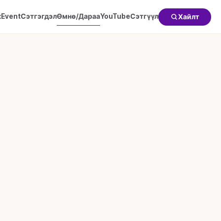
к
Event
Сэтгэгдэл
Өмнө/Дараа
YouTube
Сэтгүүл
Хайлт