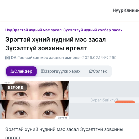
Нүүр
Клини
Нүд
Эрэгтэй нүдний мэс засал: Зүсэлтгүй нүдний хэлбэр засах
Эрэгтэй хүний нүдний мэс засал
Зүсэлтгүй зовхины өргөлт
DA Гоо сайхан мэс заслын эмнэлэг
·
2026.02.14
·
299
Слайдер
Зэрэгцүүлж харах
Сэлгэх
BEFORE
Зураг байхгүй
AFTER
Эрэгтэй хүний нүдний мэс засал Зүсэлтгүй зовхины
өргөлт