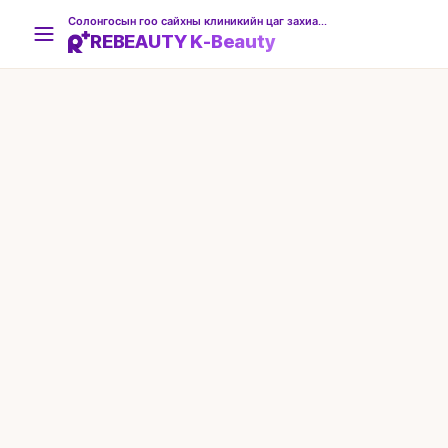
Солонгосын гоо сайхны клиникийн цаг захиалгын платформ
REBEAUTY K-Beauty