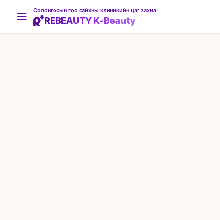
Солонгосын гоо сайхны клиникийн цаг захиалгын платформ
REBEAUTY K-Beauty