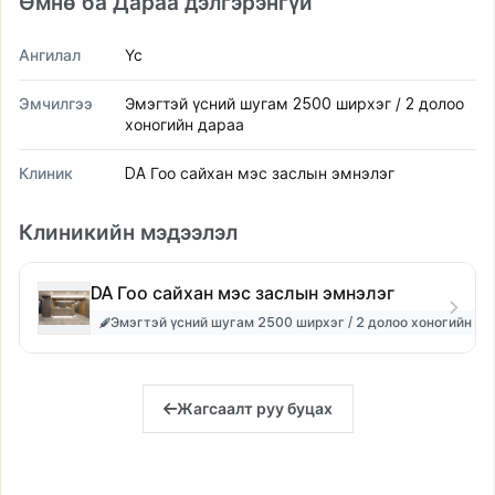
Өмнө ба Дараа дэлгэрэнгүй
Ангилал
Үс
Эмчилгээ
Эмэгтэй үсний шугам 2500 ширхэг / 2 долоо
хоногийн дараа
Клиник
DA Гоо сайхан мэс заслын эмнэлэг
Клиникийн мэдээлэл
DA Гоо сайхан мэс заслын эмнэлэг
Эмэгтэй үсний шугам 2500 ширхэг / 2 долоо хоногийн да
Жагсаалт руу буцах