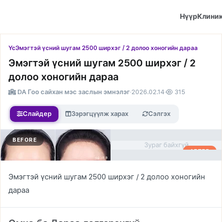
Нүүр
Клини
Үс
Эмэгтэй үсний шугам 2500 ширхэг / 2 долоо хоногийн дараа
Эмэгтэй үсний шугам 2500 ширхэг / 2
долоо хоногийн дараа
DA Гоо сайхан мэс заслын эмнэлэг
·
2026.02.14
·
315
Слайдер
Зэрэгцүүлж харах
Сэлгэх
BEFORE
Зураг байхгүй
AFTER
Эмэгтэй үсний шугам 2500 ширхэг / 2 долоо хоногийн
дараа