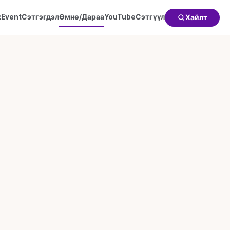
к
Event
Сэтгэгдэл
Өмнө/Дараа
YouTube
Сэтгүүл
Хайлт