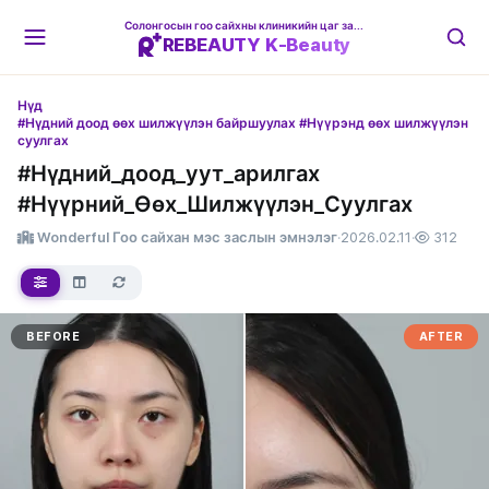
Солонгосын гоо сайхны клиникийн цаг захиалгын платформ
REBEAUTY K-Beauty
Нүд
#Нүдний доод өөх шилжүүлэн байршуулах #Нүүрэнд өөх шилжүүлэн
суулгах
#Нүдний_доод_уут_арилгах
#Нүүрний_Өөх_Шилжүүлэн_Суулгах
Wonderful Гоо сайхан мэс заслын эмнэлэг
·
2026.02.11
·
312
BEFORE
AFTER