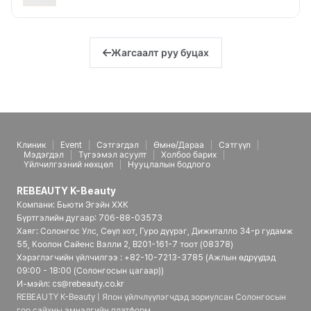
Жагсаалт руу буцах
Клиник
Event
Сэтгэгдэл
Өмнө/Дараа
Сэтгүүл
Мэдэгдэл
Түгээмэл асуулт
Холбоо барих
Үйлчилгээний нөхцөл
Нууцлалын бодлого
REBEAUTY K-Beauty
Компани: Бьюти Эгэйн ХХК
Бүртгэлийн дугаар: 706-88-03573
Хаяг: Солонгос Улс, Сөүл хот, Гуро дүүрэг, Дижиталло 34-р гудамж
55, Коолон Сайенс Вэлли 2, B201-161-7 тоот (08378)
Хэрэглэгчийн үйлчилгээ : +82-10-7213-3785 (Ажлын өдрүүдэд
09:00 - 18:00 (Солонгосын цагаар))
И-мэйл: cs@rebeauty.co.kr
REBEAUTY K-Beauty | Япон үйлчлүүлэгчдэд зориулсан Солонгосын
гоо сайхны эмнэлгийн платформ