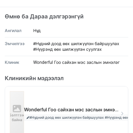
Өмнө ба Дараа дэлгэрэнгүй
Ангилал
Нүд
Эмчилгээ
#Нүдний доод өөх шилжүүлэн байршуулах
#Нүүрэнд өөх шилжүүлэн суулгах
Клиник
Wonderful Гоо сайхан мэс заслын эмнэлэг
Клиникийн мэдээлэл
Wonderful Гоо сайхан мэс заслын эмнэлэг
Бэлтгэж
#Нүдний доод өөх шилжүүлэн байршуулах #Нүүрэнд өөх ш
байна