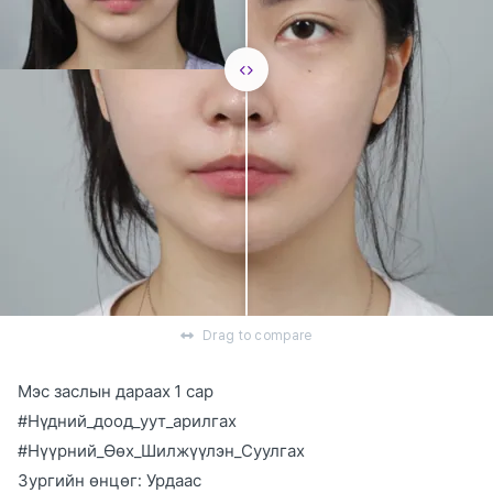
Drag to compare
Мэс заслын дараах 1 сар
#Нүдний_доод_уут_арилгах
#Нүүрний_Өөх_Шилжүүлэн_Суулгах
Зургийн өнцөг: Урдаас