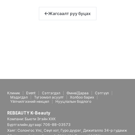
Жагсаалт руу буцах
Клиник
Event
Сэтгэгдэл
Өмнө/Дараа
Сэтгүүл
Мэдэгдэл
Түгээмэл асуулт
Холбоо барих
Үйлчилгээний нөхцөл
Нууцлалын бодлого
REBEAUTY K-Beauty
Компани: Бьюти Эгэйн ХХК
Бүртгэлийн дугаар: 706-88-03573
Хаяг: Солонгос Улс, Сөүл хот, Гуро дүүрэг, Дижиталло 34-р гудамж