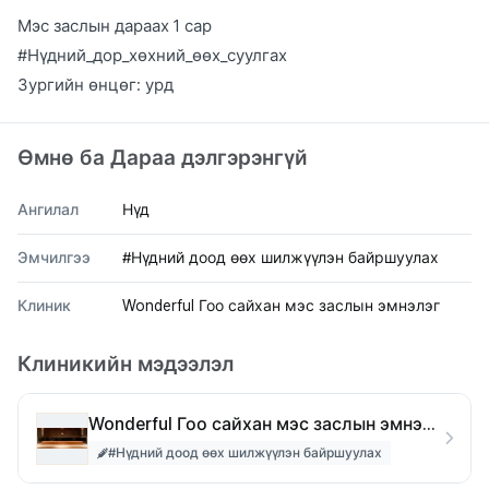
Мэс заслын дараах 1 сар
#Нүдний_дор_хөхний_өөх_суулгах
Зургийн өнцөг: урд
Өмнө ба Дараа дэлгэрэнгүй
Ангилал
Нүд
Эмчилгээ
#Нүдний доод өөх шилжүүлэн байршуулах
Клиник
Wonderful Гоо сайхан мэс заслын эмнэлэг
Клиникийн мэдээлэл
Wonderful Гоо сайхан мэс заслын эмнэлэг
#Нүдний доод өөх шилжүүлэн байршуулах