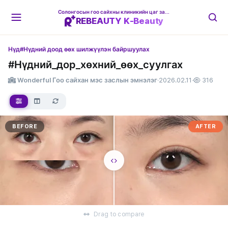
Солонгосын гоо сайхны клиникийн цаг захиалгын платформ
REBEAUTY K-Beauty
Нүд
#Нүдний доод өөх шилжүүлэн байршуулах
#Нүдний_дор_хөхний_өөх_суулгах
Wonderful Гоо сайхан мэс заслын эмнэлэг
·
2026.02.11
·
316
BEFORE
AFTER
Drag to compare