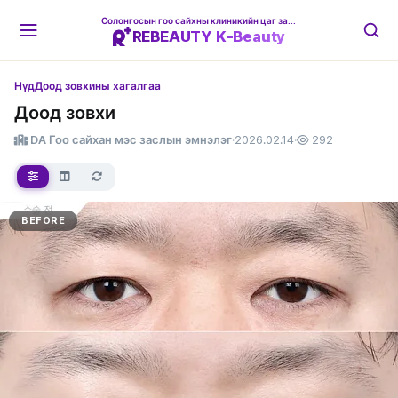
Солонгосын гоо сайхны клиникийн цаг захиалгын платформ
REBEAUTY K-Beauty
Нүд
Доод зовхины хагалгаа
Доод зовхи
DA Гоо сайхан мэс заслын эмнэлэг
·
2026.02.14
·
292
BEFORE