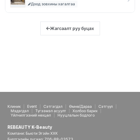
Доод зовхины хагалгаа
Жагсаалт руу буцах
Клиник
Event
Сэтгэгдэл
Өмнө/Дараа
Сэтгүүл
Мэдэгдэл
Түгээмэл асуулт
Холбоо барих
Үйлчилгээний нөхцөл
Нууцлалын бодлого
REBEAUTY K-Beauty
Компани: Бьюти Эгэйн ХХК
Бүртгэлийн дугаар: 706-88-03573