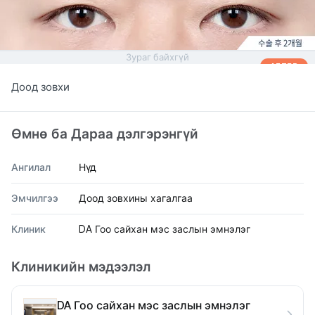
Зураг байхгүй
AFTER
Доод зовхи
Өмнө ба Дараа дэлгэрэнгүй
Ангилал
Нүд
Эмчилгээ
Доод зовхины хагалгаа
Клиник
DA Гоо сайхан мэс заслын эмнэлэг
Клиникийн мэдээлэл
DA Гоо сайхан мэс заслын эмнэлэг