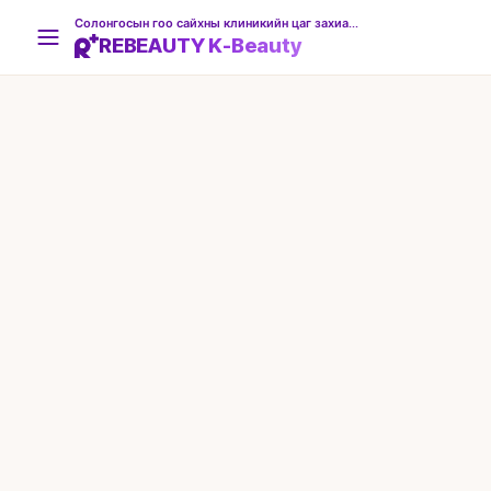
Солонгосын гоо сайхны клиникийн цаг захиалгын платформ
REBEAUTY K-Beauty