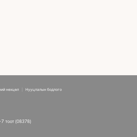
ний нөхцөл
Нууцлалын бодлого
-7 тоот (08378)