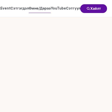
к
Event
Сэтгэгдэл
Өмнө/Дараа
YouTube
Сэтгүүл
Хайлт