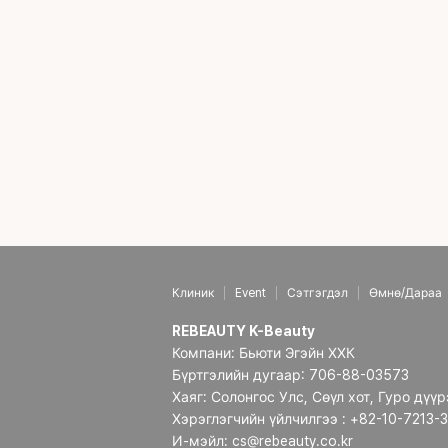
Клиник
Event
Сэтгэгдэл
Өмнө/Дараа
REBEAUTY K-Beauty
Компани: Бьюти Эгэйн ХХК
Бүртгэлийн дугаар: 706-88-03573
Хаяг: Солонгос Улс, Сөүл хот, Гуро дүү
Хэрэглэгчийн үйлчилгээ : +82-10-7213-
И-мэйл: cs@rebeauty.co.kr