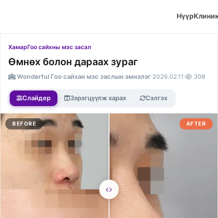
Нүүр
Клини
Хамар
Гоо сайхны мэс засал
Өмнөх болон дараах зураг
Wonderful Гоо сайхан мэс заслын эмнэлэг
·
2026.02.11
·
308
Слайдер
Зэрэгцүүлж харах
Сэлгэх
BEFORE
AFTER