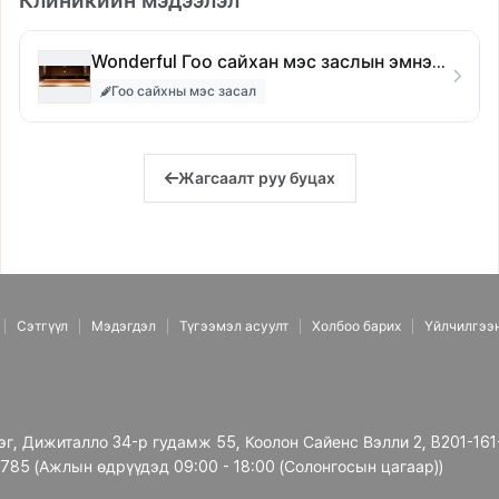
Клиникийн мэдээлэл
Wonderful Гоо сайхан мэс заслын эмнэлэг
Гоо сайхны мэс засал
Жагсаалт руу буцах
Сэтгүүл
Мэдэгдэл
Түгээмэл асуулт
Холбоо барих
Үйлчилгээ
рэг, Дижиталло 34-р гудамж 55, Коолон Сайенс Вэлли 2, B201-161
3785 (Ажлын өдрүүдэд 09:00 - 18:00 (Солонгосын цагаар))