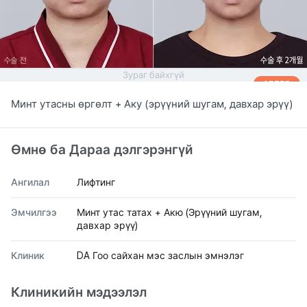
Зураг байхгүй
AFTER
Минт утасны өргөлт + Аку (эрүүний шугам, давхар эрүү)
Өмнө ба Дараа дэлгэрэнгүй
Ангилал
Лифтинг
Эмчилгээ
Минт утас татах + Акю (Эрүүний шугам,
давхар эрүү)
Клиник
DA Гоо сайхан мэс заслын эмнэлэг
Клиникийн мэдээлэл