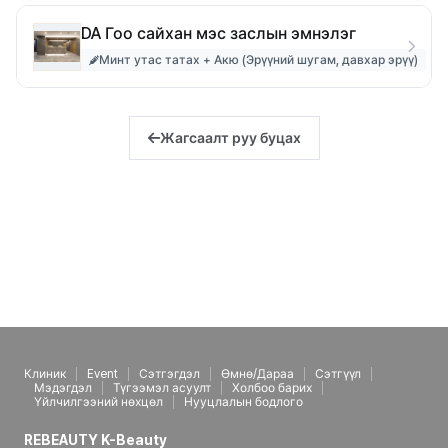
DA Гоо сайхан мэс заслын эмнэлэг
Минт утас татах + Акю (Эрүүний шугам, давхар эрүү)
Жагсаалт руу буцах
Клиник
Event
Сэтгэгдэл
Өмнө/Дараа
Сэтгүүл
Мэдэгдэл
Түгээмэл асуулт
Холбоо барих
Үйлчилгээний нөхцөл
Нууцлалын бодлого
REBEAUTY K-Beauty