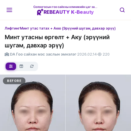
Солонгосын гоо сайхны клиникийн цаг захиалгын платформ
REBEAUTY K-Beauty
Лифтинг
Минт утас татах + Акю (Эрүүний шугам, давхар эрүү)
Минт утасны өргөлт + Аку (эрүүний
шугам, давхар эрүү)
DA Гоо сайхан мэс заслын эмнэлэг
·
2026.02.14
·
220
BEFORE