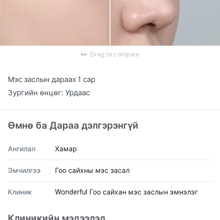
Drag to compare
Мэс заслын дараах 1 сар
Зургийн өнцөг: Урдаас
Өмнө ба Дараа дэлгэрэнгүй
Ангилал
Хамар
Эмчилгээ
Гоо сайхны мэс засал
Клиник
Wonderful Гоо сайхан мэс заслын эмнэлэг
Клиникийн мэдээлэл