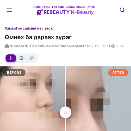
Солонгосын гоо сайхны клиникийн цаг захиалгын платформ
REBEAUTY K-Beauty
Хамар
Гоо сайхны мэс засал
Өмнөх ба дараах зураг
Wonderful Гоо сайхан мэс заслын эмнэлэг
·
2026.02.11
·
308
BEFORE
AFTER