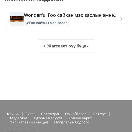
Wonderful Гоо сайхан мэс заслын эмнэлэг
Гоо сайхны мэс засал
Жагсаалт руу буцах
Клиник
Event
Сэтгэгдэл
Өмнө/Дараа
Сэтгүүл
Мэдэгдэл
Түгээмэл асуулт
Холбоо барих
Үйлчилгээний нөхцөл
Нууцлалын бодлого