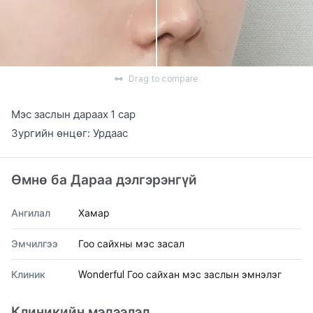
Drag to compare
Мэс заслын дараах 1 сар
Зургийн өнцөг: Урдаас
Өмнө ба Дараа дэлгэрэнгүй
Ангилал
Хамар
Эмчилгээ
Гоо сайхны мэс засал
Клиник
Wonderful Гоо сайхан мэс заслын эмнэлэг
Клиникийн мэдээлэл