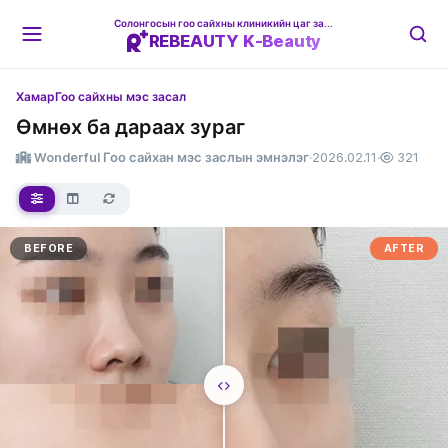
Солонгосын гоо сайхны клиникийн цаг захиалгын платформ
REBEAUTY K-Beauty
Хамар
Гоо сайхны мэс засал
Өмнөх ба дараах зураг
Wonderful Гоо сайхан мэс заслын эмнэлэг
·
2026.02.11
·
321
BEFORE
AFTER