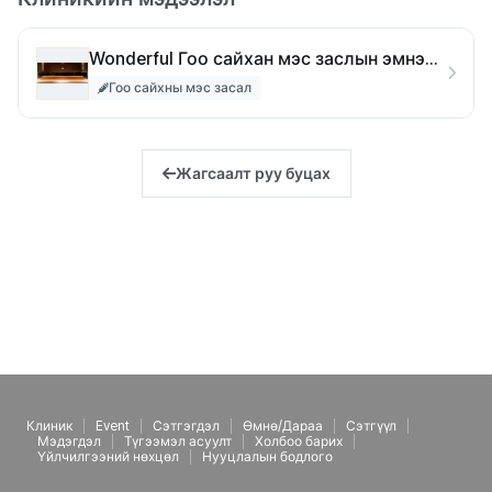
Wonderful Гоо сайхан мэс заслын эмнэлэг
Гоо сайхны мэс засал
Жагсаалт руу буцах
Клиник
Event
Сэтгэгдэл
Өмнө/Дараа
Сэтгүүл
Мэдэгдэл
Түгээмэл асуулт
Холбоо барих
Үйлчилгээний нөхцөл
Нууцлалын бодлого