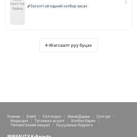
Бэлтгэж
Зүсэлтгүй нүдний хэлбэр засах
байна
Жагсаалт руу буцах
Клиник
Event
Сэтгэгдэл
Өмнө/Дараа
Сэтгүүл
Мэдэгдэл
Түгээмэл асуулт
Холбоо барих
Үйлчилгээний нөхцөл
Нууцлалын бодлого
REBEAUTY K-Beauty