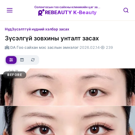
Солонгосын гоо сайхны клиникийн цаг захиалгын платформ
REBEAUTY K-Beauty
Нүд
Зүсэлтгүй нүдний хэлбэр засах
Зүсэлгүй зовхины унталт засах
DA Гоо сайхан мэс заслын эмнэлэг
·
2026.02.14
·
239
BEFORE