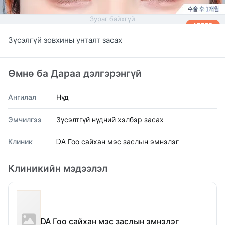
Зураг байхгүй
AFTER
Зүсэлгүй зовхины унталт засах
Өмнө ба Дараа дэлгэрэнгүй
Ангилал
Нүд
Эмчилгээ
Зүсэлтгүй нүдний хэлбэр засах
Клиник
DA Гоо сайхан мэс заслын эмнэлэг
Клиникийн мэдээлэл
DA Гоо сайхан мэс заслын эмнэлэг