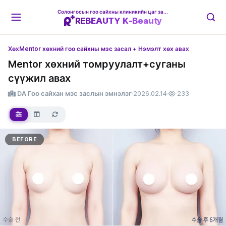
Солонгосын гоо сайхны клиникийн цаг захиалгын платформ
REBEAUTY K-Beauty
Хөх
Mentor хөхний гоо сайхны мэс засал + Нэмэлт хөх авах
Mentor хөхний томруулалт+суганы
сүүжил авах
DA Гоо сайхан мэс заслын эмнэлэг
·
2026.02.14
·
233
BEFORE