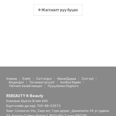
Жагсаалт руу буцах
Клиник
Event
Сэтгэгдэл
Өмнө/Дараа
Сэтгүүл
Мэдэгдэл
Түгээмэл асуулт
Холбоо барих
Үйлчилгээний нөхцөл
Нууцлалын бодлого
REBEAUTY K-Beauty
Компани: Бьюти Эгэйн ХХК
Бүртгэлийн дугаар: 706-88-03573
Хаяг: Солонгос Улс, Сөүл хот, Гуро дүүрэг, Дижиталло 34-р гудамж
55, Коолон Сайенс Вэлли 2, B201-161-7 тоот (08378)