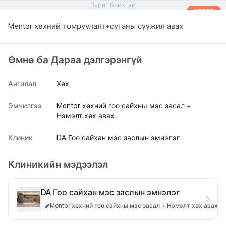
Зураг байхгүй
AFTER
Mentor хөхний томруулалт+суганы сүүжил авах
Өмнө ба Дараа дэлгэрэнгүй
Ангилал
Хөх
Эмчилгээ
Mentor хөхний гоо сайхны мэс засал +
Нэмэлт хөх авах
Клиник
DA Гоо сайхан мэс заслын эмнэлэг
Клиникийн мэдээлэл
DA Гоо сайхан мэс заслын эмнэлэг
Mentor хөхний гоо сайхны мэс засал + Нэмэлт хөх авах