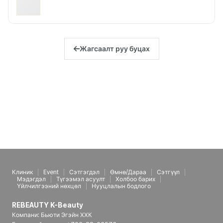
Жагсаалт руу буцах
Клиник
Event
Сэтгэгдэл
Өмнө/Дараа
Сэтгүүл
Мэдэгдэл
Түгээмэл асуулт
Холбоо барих
Үйлчилгээний нөхцөл
Нууцлалын бодлого
REBEAUTY K-Beauty
Компани: Бьюти Эгэйн ХХК