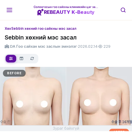
Солонгосын гоо сайхны клиникийн цаг захиалгын платформ
REBEAUTY K-Beauty
Хөх
Sebbin хөхний гоо сайхны мэс засал
Sebbin хөхний мэс засал
DA Гоо сайхан мэс заслын эмнэлэг
·
2026.02.14
·
229
BEFORE
Зураг байхгүй