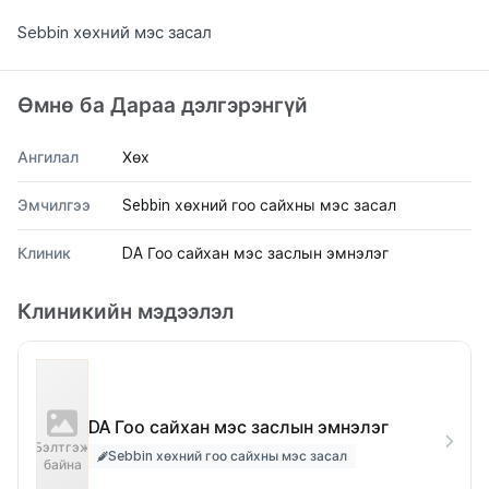
AFTER
Sebbin хөхний мэс засал
Өмнө ба Дараа дэлгэрэнгүй
Ангилал
Хөх
Эмчилгээ
Sebbin хөхний гоо сайхны мэс засал
Клиник
DA Гоо сайхан мэс заслын эмнэлэг
Клиникийн мэдээлэл
DA Гоо сайхан мэс заслын эмнэлэг
Бэлтгэж
Sebbin хөхний гоо сайхны мэс засал
байна