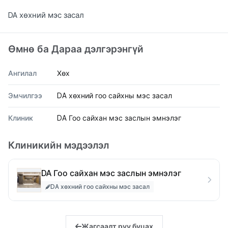
AFTER
DA хөхний мэс засал
Өмнө ба Дараа дэлгэрэнгүй
Ангилал
Хөх
Эмчилгээ
DA хөхний гоо сайхны мэс засал
Клиник
DA Гоо сайхан мэс заслын эмнэлэг
Клиникийн мэдээлэл
DA Гоо сайхан мэс заслын эмнэлэг
DA хөхний гоо сайхны мэс засал
Жагсаалт руу буцах