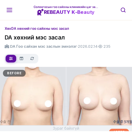
Солонгосын гоо сайхны клиникийн цаг захиалгын платформ
REBEAUTY K-Beauty
Хөх
DA хөхний гоо сайхны мэс засал
DA хөхний мэс засал
DA Гоо сайхан мэс заслын эмнэлэг
·
2026.02.14
·
235
BEFORE
Зураг байхгүй