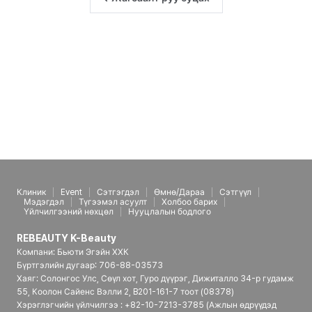
Клиник
Event
Сэтгэгдэл
Өмнө/Дараа
Сэтгүүл
Мэдэгдэл
Түгээмэл асуулт
Холбоо барих
Үйлчилгээний нөхцөл
Нууцлалын бодлого
REBEAUTY K-Beauty
Компани: Бьюти Эгэйн ХХК
Бүртгэлийн дугаар: 706-88-03573
Хаяг: Солонгос Улс, Сөүл хот, Гуро дүүрэг, Дижиталло 34-р гудамж
55, Коолон Сайенс Вэлли 2, B201-161-7 тоот (08378)
Хэрэглэгчийн үйлчилгээ : +82-10-7213-3785 (Ажлын өдрүүдэд