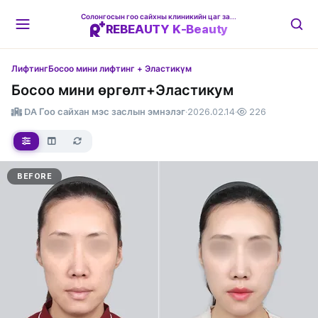
Солонгосын гоо сайхны клиникийн цаг захиалгын платформ
REBEAUTY K-Beauty
Лифтинг
Босоо мини лифтинг + Эластикүм
Босоо мини өргөлт+Эластикум
DA Гоо сайхан мэс заслын эмнэлэг
·
2026.02.14
·
226
BEFORE