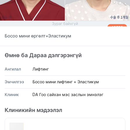
Зураг байхгүй
AFTER
Босоо мини өргөлт+Эластикум
Өмнө ба Дараа дэлгэрэнгүй
Ангилал
Лифтинг
Эмчилгээ
Босоо мини лифтинг + Эластикүм
Клиник
DA Гоо сайхан мэс заслын эмнэлэг
Клиникийн мэдээлэл