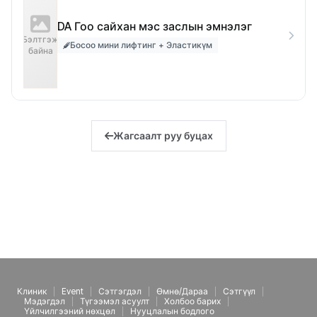
DA Гоо сайхан мэс заслын эмнэлэг
Бэлтгэж
Босоо мини лифтинг + Эластикүм
байна
Жагсаалт руу буцах
Клиник
Event
Сэтгэгдэл
Өмнө/Дараа
Сэтгүүл
Мэдэгдэл
Түгээмэл асуулт
Холбоо барих
Үйлчилгээний нөхцөл
Нууцлалын бодлого