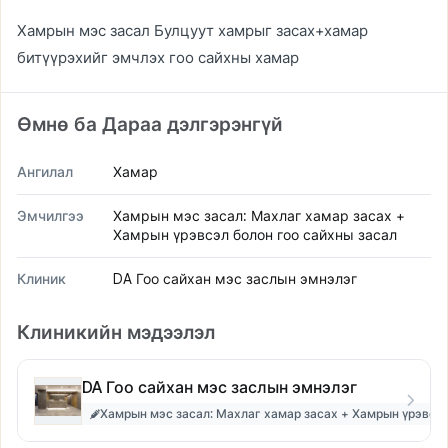
Хамрын мэс засал Булцуут хамрыг засах+хамар
битүүрэхийг эмчлэх гоо сайхны хамар
Өмнө ба Дараа дэлгэрэнгүй
Ангилал
Хамар
Эмчилгээ
Хамрын мэс засал: Махлаг хамар засах +
Хамрын үрэвсэл болон гоо сайхны засал
Клиник
DA Гоо сайхан мэс заслын эмнэлэг
Клиникийн мэдээлэл
DA Гоо сайхан мэс заслын эмнэлэг
Хамрын мэс засал: Махлаг хамар засах + Хамрын үрэвсэл