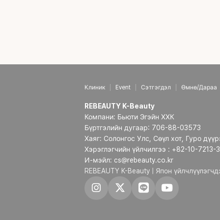
Клиник
Event
Сэтгэгдэл
Өмнө/Дараа
REBEAUTY K-Beauty
Компани: Бьюти Эгэйн ХХК
Бүртгэлийн дугаар: 706-88-03573
Хаяг: Солонгос Улс, Сөүл хот, Гуро дүү
Хэрэглэгчийн үйлчилгээ : +82-10-7213-
И-мэйл: cs@rebeauty.co.kr
REBEAUTY K-Beauty | Япон үйлчлүүлэгч