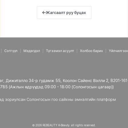
Жагсаалт руу буцах
Сэтгүүл
Мэдэгдэл
Түгээмэл асуулт
Холбоо барих
Үйлчилгээ
рэг, Дижиталло 34-р гудамж 55, Коолон Сайенс Вэлли 2, B201-161
3785 (Ажлын өдрүүдэд 09:00 - 18:00 (Солонгосын цагаар))
дэд зориулсан Солонгосын гоо сайхны эмнэлгийн платформ
© 2026 REBEAUTY K-Beauty. all rights reserved.