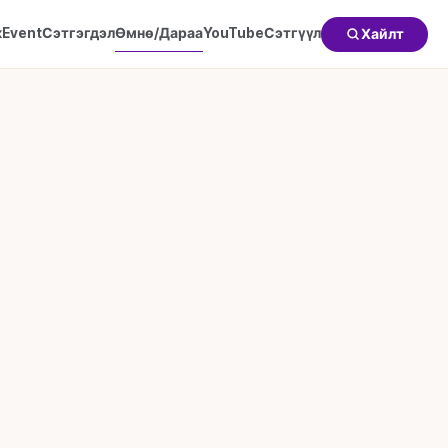
к
Event
Сэтгэгдэл
Өмнө/Дараа
YouTube
Сэтгүүл
Хайлт