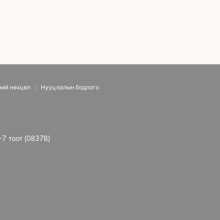
ний нөхцөл
Нууцлалын бодлого
-7 тоот (08378)