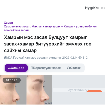
Нүүр
Клини
Хамар
Хамрын мэс засал: Махлаг хамар засах + Хамрын үрэвсэл болон
гоо сайхны засал
Хамрын мэс засал Булцуут хамрыг
засах+хамар битүүрэхийг эмчлэх гоо
сайхны хамар
DA Гоо сайхан мэс заслын эмнэлэг
·
2026.02.14
·
312
Слайдер
Зэрэгцүүлж харах
Сэлгэх
BEFORE
Зураг байхгүй
AFTER