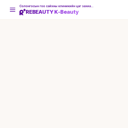
Солонгосын гоо сайхны клиникийн цаг захиалгын платформ
REBEAUTY K-Beauty