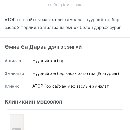
Drag to compare
ATOP гоо сайхны мэс заслын эмнэлэг нүүрний хэлбэр
засах 3 төрлийн хагалгааны өмнөх болон дараах зураг
Өмнө ба Дараа дэлгэрэнгүй
Ангилал
Нүүрний хэлбэр
Эмчилгээ
Нүүрний хэлбэр засах хагалгаа (Контуринг)
Клиник
ATOP Гоо сайхан мэс заслын эмнэлэг
Клиникийн мэдээлэл