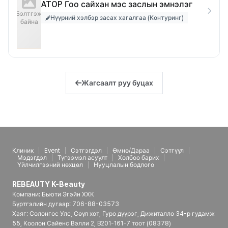
ATOP Гоо сайхан мэс заслын эмнэлэг
Бэлтгэж
Нүүрний хэлбэр засах хагалгаа (Контуринг)
байна
Жагсаалт руу буцах
Клиник
Event
Сэтгэгдэл
Өмнө/Дараа
Сэтгүүл
Мэдэгдэл
Түгээмэл асуулт
Холбоо барих
Үйлчилгээний нөхцөл
Нууцлалын бодлого
REBEAUTY K-Beauty
Компани: Бьюти Эгэйн ХХК
Бүртгэлийн дугаар: 706-88-03573
Хаяг: Солонгос Улс, Сөүл хот, Гуро дүүрэг, Дижиталло 34-р гудамж
55, Коолон Сайенс Вэлли 2, B201-161-7 тоот (08378)