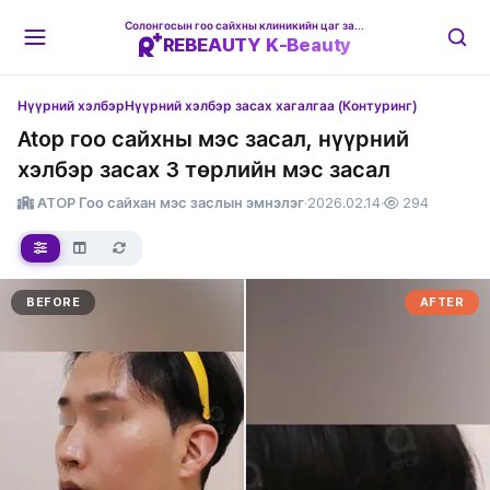
Солонгосын гоо сайхны клиникийн цаг захиалгын платформ
REBEAUTY K-Beauty
Нүүрний хэлбэр
Нүүрний хэлбэр засах хагалгаа (Контуринг)
Atop гоо сайхны мэс засал, нүүрний
хэлбэр засах 3 төрлийн мэс засал
ATOP Гоо сайхан мэс заслын эмнэлэг
·
2026.02.14
·
294
BEFORE
AFTER