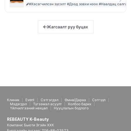
#Хэсэгчилсэн зүсэлт #Дээд зовхи нээх #Наалдац салгах
Жагсаалт руу буцах
Клиник
Event
Сэтгэгдэл
Өмнө/Дараа
Сэтгүүл
Мэдэгдэл
Түгээмэл асуулт
Холбоо барих
Үйлчилгээний нөхцөл
Нууцлалын бодлого
REBEAUTY K-Beauty
Компани: Бьюти Эгэйн ХХК
Бүртгэлийн дугаар: 706-88-03573