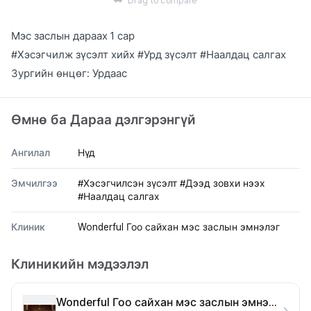
Drag to compare
Мэс заслын дараах 1 сар
#Хэсэгчилж зүсэлт хийх #Урд зүсэлт #Наалдац салгах
Зургийн өнцөг: Урдаас
Өмнө ба Дараа дэлгэрэнгүй
Ангилал
Нүд
Эмчилгээ
#Хэсэгчилсэн зүсэлт #Дээд зовхи нээх
#Наалдац салгах
Клиник
Wonderful Гоо сайхан мэс заслын эмнэлэг
Клиникийн мэдээлэл
Wonderful Гоо сайхан мэс заслын эмнэлэг