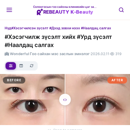
Солонгосын гоо сайхны клиникийн цаг захиалгын платформ
REBEAUTY K-Beauty
Нүд
#Хэсэгчилсэн зүсэлт #Дээд зовхи нээх #Наалдац салгах
#Хэсэгчилж зүсэлт хийх #Урд зүсэлт
#Наалдац салгах
Wonderful Гоо сайхан мэс заслын эмнэлэг
·
2026.02.11
·
319
BEFORE
AFTER