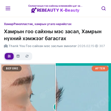
Солонгосын гоо сайхны клиникийн цаг захиалгын платформ
REBEAUTY K-Beauty
Хамар
Ринопластик, хамрын угалз нарийсгах
Хамрын гоо сайхны мэс засал, Хамрын
нүхний хэмжээг багасгах
Thank You Гоо сайхан мэс заслын эмнэлэг
·
2026.02.15
·
307
BEFORE
AFTER