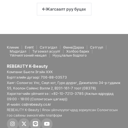
Жагсаалт руу буцах
Клиник
Event
Сэтгэгдэл
Өмнө/Дараа
Сэтгүүл
Мэдэгдэл
Түгээмэл асуулт
Холбоо барих
Үйлчилгээний нөхцөл
Нууцлалын бодлого
REBEAUTY K-Beauty
Компани: Бьюти Эгэйн ХХК
Бүртгэлийн дугаар: 706-88-03573
Хаяг: Солонгос Улс, Сөүл хот, Гуро дүүрэг, Дижиталло 34-р гудамж
55, Коолон Сайенс Вэлли 2, B201-161-7 тоот (08378)
Хэрэглэгчийн үйлчилгээ : +82-10-7213-3785 (Ажлын өдрүүдэд
09:00 - 18:00 (Солонгосын цагаар))
И-мэйл: cs@rebeauty.co.kr
REBEAUTY K-Beauty | Япон үйлчлүүлэгчдэд зориулсан Солонгосын
гоо сайхны эмнэлгийн платформ