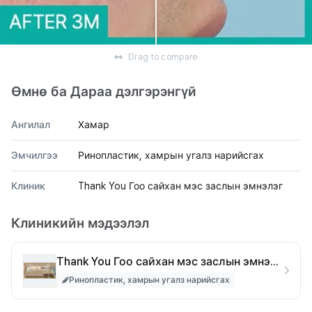
Drag to compare
Өмнө ба Дараа дэлгэрэнгүй
Ангилал
Хамар
Эмчилгээ
Ринопластик, хамрын угалз нарийсгах
Клиник
Thank You Гоо сайхан мэс заслын эмнэлэг
Клиникийн мэдээлэл
Thank You Гоо сайхан мэс заслын эмнэлэг
Ринопластик, хамрын угалз нарийсгах